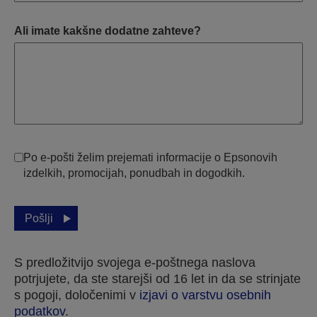
Ali imate kakšne dodatne zahteve?
Po e-pošti želim prejemati informacije o Epsonovih
izdelkih, promocijah, ponudbah in dogodkih.
Pošlji
S predložitvijo svojega e-poštnega naslova
potrjujete, da ste starejši od 16 let in da se strinjate
s pogoji, določenimi v
izjavi o varstvu osebnih
podatkov
.