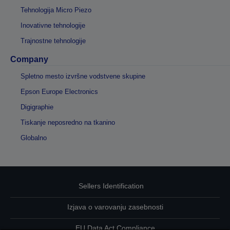
Tehnologija Micro Piezo
Inovativne tehnologije
Trajnostne tehnologije
Company
Spletno mesto izvršne vodstvene skupine
Epson Europe Electronics
Digigraphie
Tiskanje neposredno na tkanino
Globalno
Sellers Identification
Izjava o varovanju zasebnosti
EU Data Act Compliance