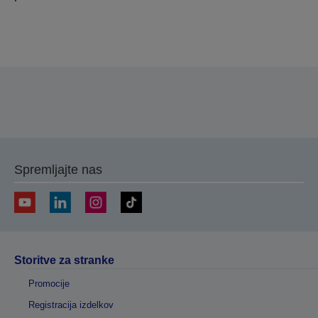
Hvala za vašo prijavo.
Z vami bomo stopili v stik v naslednjih nekaj
delovnih dneh.
Spremljajte nas
Storitve za stranke
Promocije
Registracija izdelkov