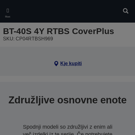
Skip
to
Iskan
main
Meni
content
BT-40S 4Y RTBS CoverPlus
SKU: CP04RTBSH969
Kje kupiti
Združljive osnovne enote
Spodnji modeli so združljivi z enim ali
več izdelki iz te serije. Če potrebujete