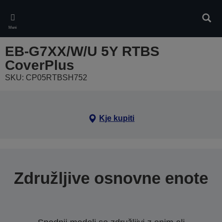
Skip
to
Iskan
main
Meni
content
EB-G7XX/W/U 5Y RTBS
CoverPlus
SKU: CP05RTBSH752
Kje kupiti
Združljive osnovne enote