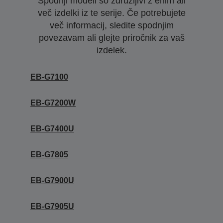
Spodnji modeli so združljivi z enim ali
več izdelki iz te serije. Če potrebujete
več informacij, sledite spodnjim
povezavam ali glejte priročnik za vaš
izdelek.
EB-G7100
EB-G7200W
EB-G7400U
EB-G7805
EB-G7900U
EB-G7905U