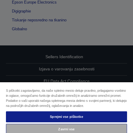
Epson Europe Electronics
Digigraphie
Tiskanje neposredno na tkanino
Globalno
Sellers Identification
Izjava o varovanju zasebnosti
EU Data Act Compliance
S piškotki zagotavljamo, da naše spletno mesto deluje pravilno, prilagajamo vsebino
Kontaktirajte nas glede svojih podatkov
in oglase, omogočamo funkcije družabnih omrežij in analiziramo omrežni promet.
Podatke o vaši uporabi našega spletnega mesta delimo s svojimi partnerji, ki delujejo
Informacije o piškotkih
na področjih družabnih omrežij, oglaševanja in analize.
Sprejmi vse piškotke
Epsonova zavezanost dostopnosti
Zavrni vse