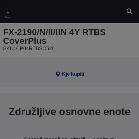
Skip
to
Iskan
main
Meni
content
FX-2190/N/II/IIN 4Y RTBS
CoverPlus
SKU: CP04RTBSC526
Kje kupiti
Združljive osnovne enote