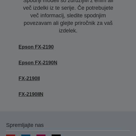
Spodnji modeli so združljivi z enim ali
več izdelki iz te serije. Če potrebujete
več informacij, sledite spodnjim
povezavam ali glejte priročnik za vaš
izdelek.
Epson FX-2190
Epson FX-2190N
FX-2190II
FX-2190IIN
Spremljajte nas