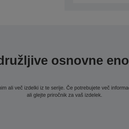
družljive osnovne eno
nim ali več izdelki iz te serije. Če potrebujete več infor
ali glejte priročnik za vaš izdelek.