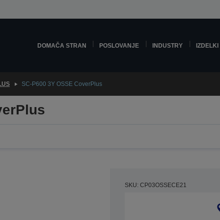
DOMAČA STRAN
POSLOVANJE
INDUSTRY
IZDELKI
LUS
SC-P600 3Y OSSE CoverPlus
erPlus
SKU: CP03OSSECE21