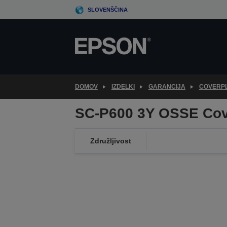
Skip
SLOVENŠČINA
to
main
content
DOMOV
IZDELKI
GARANCIJA
COVERP
SC-P600 3Y OSSE Cov
Združljivost