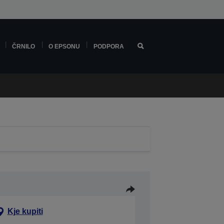
ČRNILO
O EPSONU
PODPORA
Kje kupiti