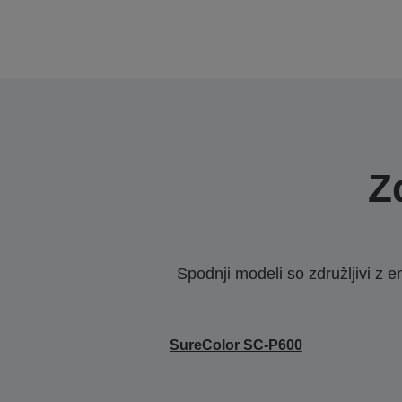
Z
Spodnji modeli so združljivi z e
SureColor SC‑P600