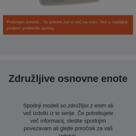
Prekinjen izdelek - Ta izdelek žal ni več na voljo. Več o nadaljnji
podpori preberite spodaj.
Združljive osnovne enote
Spodnji modeli so združljivi z enim ali
več izdelki iz te serije. Če potrebujete
več informacij, sledite spodnjim
povezavam ali glejte priročnik za vaš