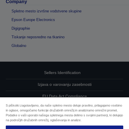
Company
Spletno mesto izvršne vodstvene skupine
Epson Europe Electronics
Digigraphie
Tiskanje neposredno na tkanino
Globalno
Sellers Identification
Izjava o varovanju zasebnosti
EU Data Act Compliance
S piškotki zagotavljamo, da naše spletno mesto deluje pravilno, prilagajamo vsebino
Kontaktirajte nas glede svojih podatkov
in oglase, omogočamo funkcije družabnih omrežij in analiziramo omrežni promet.
Podatke o vaši uporabi našega spletnega mesta delimo s svojimi partnerji, ki delujejo
Informacije o piškotkih
na področjih družabnih omrežij, oglaševanja in analize.