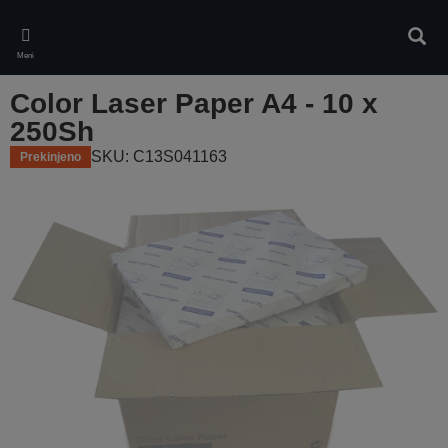
Skip
to
Iskan
main
Meni
content
Color Laser Paper A4 - 10 x
250Sh
SKU: C13S041163
Prekinjeno