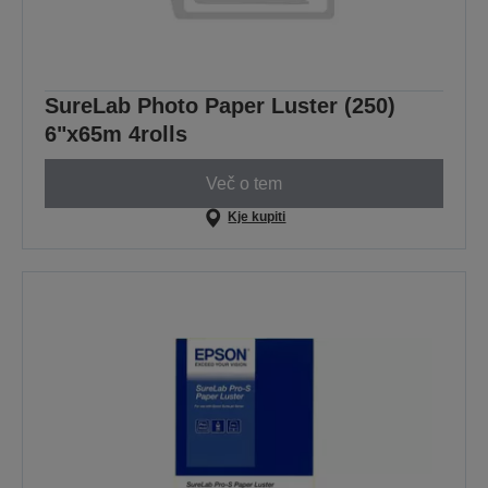
SureLab Photo Paper Luster (250)
6"x65m 4rolls
Več o tem
Kje kupiti