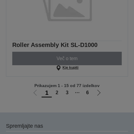
Roller Assembly Kit SL-D1000
Več o tem
Kje kupiti
Prikazujem 1 - 15 od 77 izdelkov
1
2
3
⋯
6
Pojdi
Pojdi
na
na
prejšnjo
naslednjo
stran
stran
Spremljajte nas