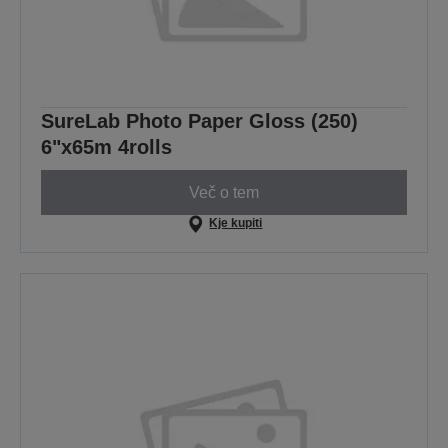
SureLab Photo Paper Gloss (250)
6"x65m 4rolls
Več o tem
Kje kupiti