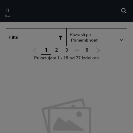
Skip
to
Iskan
main
Meni
content
Razvrsti po:
Filtri
1
2
3
⋯
6
Pojdi
Pojdi
Prikazujem 1 - 15 od 77 izdelkov
na
na
prejšnjo
naslednjo
stran
stran