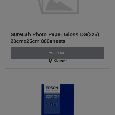
SureLab Photo Paper Gloss-DS(225)
20cmx25cm 800sheets
Več o tem
Kje kupiti