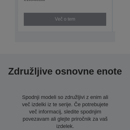
800
C13S4
Več o tem
Združljive osnovne enote
Spodnji modeli so združljivi z enim ali
več izdelki iz te serije. Če potrebujete
več informacij, sledite spodnjim
povezavam ali glejte priročnik za vaš
izdelek.