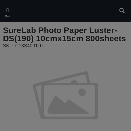
Skip
to
Iskan
main
Meni
content
SureLab Photo Paper Luster-
DS(190) 10cmx15cm 800sheets
SKU: C13S400110