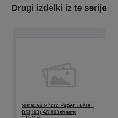
Drugi izdelki iz te serije
SureLab Photo Paper Luster-
Sur
DS(190) A5 800sheets
DS(
C13S400108