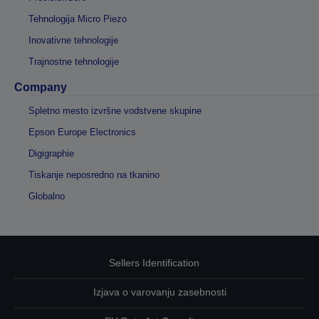
Tehnologija Micro Piezo
Inovativne tehnologije
Trajnostne tehnologije
Company
Spletno mesto izvršne vodstvene skupine
Epson Europe Electronics
Digigraphie
Tiskanje neposredno na tkanino
Globalno
Sellers Identification
Izjava o varovanju zasebnosti