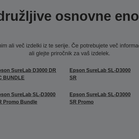
družljive osnovne eno
nim ali več izdelki iz te serije. Če potrebujete več infor
ali glejte priročnik za vaš izdelek.
pson SureLab D3000 DR
Epson SureLab SL-D3000
C BUNDLE
SR
pson SureLab SL-D3000
Epson SureLab SL-D3000
R Promo Bundle
SR Promo