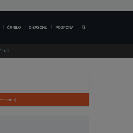
ČRNILO
O EPSONU
PODPORA
 1roll
te spodaj.