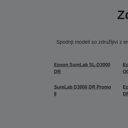
Z
Spodnji modeli so združljivi z e
Epson SureLab SL-D3000
E
DR
O
SureLab D3000 DR Promo
E
II
D