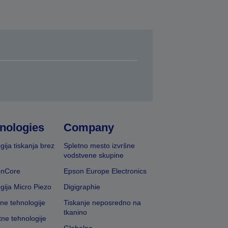
nologies
Company
gija tiskanja brez
Spletno mesto izvršne
vodstvene skupine
onCore
Epson Europe Electronics
gija Micro Piezo
Digigraphie
vne tehnologije
Tiskanje neposredno na
tkanino
tne tehnologije
Globalno