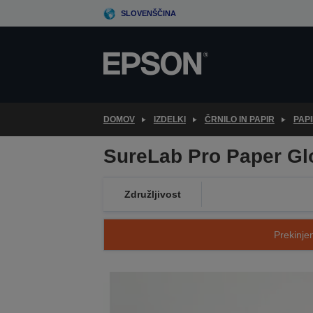
Skip
SLOVENŠČINA
to
main
content
DOMOV
IZDELKI
ČRNILO IN PAPIR
PAPI
SureLab Pro Paper Glo
Združljivost
Prekinjen