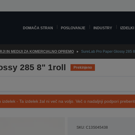
DOMAČA STRAN
POSLOVANJE
INDUSTRY
IZDELKI
RJI IN MEDIJI ZA KOMERCIALNO OPREMO
SureLab Pro Paper Glossy 285 8"
ssy 285 8" 1roll
Prekinjeno
 izdelek - Ta izdelek žal ni več na voljo. Več o nadaljnji podpori preberi
SKU: C13S045438