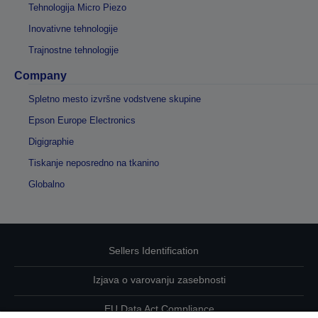
Tehnologija Micro Piezo
Inovativne tehnologije
Trajnostne tehnologije
Company
Spletno mesto izvršne vodstvene skupine
Epson Europe Electronics
Digigraphie
Tiskanje neposredno na tkanino
Globalno
Sellers Identification
Izjava o varovanju zasebnosti
EU Data Act Compliance