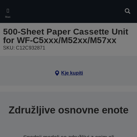
Skip
to
Iskan
main
Meni
content
500-Sheet Paper Cassette Unit
for WF-C5xxx/M52xx/M57xx
SKU: C12C932871
Kje kupiti
Združljive osnovne enote