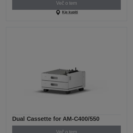
Več o tem
Kje kupiti
Dual Cassette for AM-C400/550
Več o tem