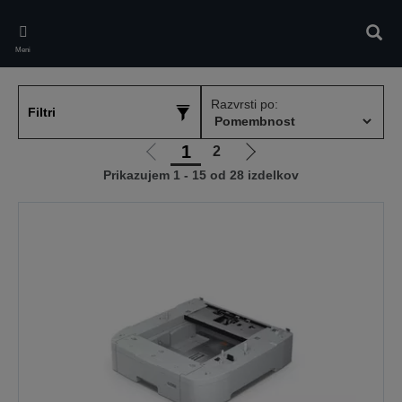
Skip
to
Iskan
main
Meni
content
Razvrsti po:
Filtri
1
2
Pojdi
Pojdi
Prikazujem 1 - 15 od 28 izdelkov
na
na
prejšnjo
naslednjo
stran
stran