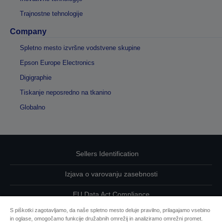
Trajnostne tehnologije
Company
Spletno mesto izvršne vodstvene skupine
Epson Europe Electronics
Digigraphie
Tiskanje neposredno na tkanino
Globalno
Sellers Identification
Izjava o varovanju zasebnosti
EU Data Act Compliance
S piškotki zagotavljamo, da naše spletno mesto deluje pravilno, prilagajamo vsebino
Kontaktirajte nas glede svojih podatkov
in oglase, omogočamo funkcije družabnih omrežij in analiziramo omrežni promet.