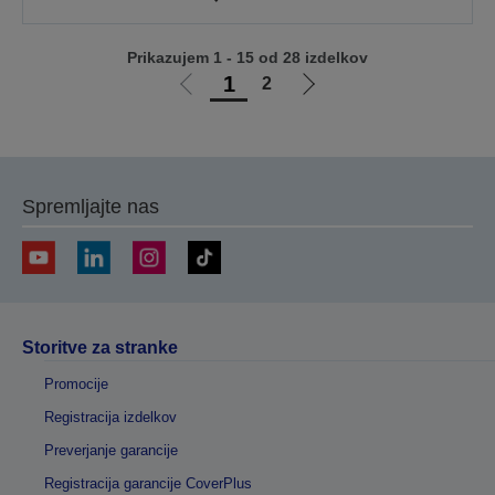
Prikazujem 1 - 15 od 28 izdelkov
1
2
Pojdi
Pojdi
na
na
prejšnjo
naslednjo
stran
stran
Spremljajte nas
Storitve za stranke
Promocije
Registracija izdelkov
Preverjanje garancije
Registracija garancije CoverPlus