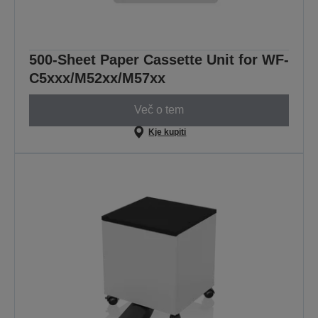
500-Sheet Paper Cassette Unit for WF-
C5xxx/M52xx/M57xx
Več o tem
Kje kupiti