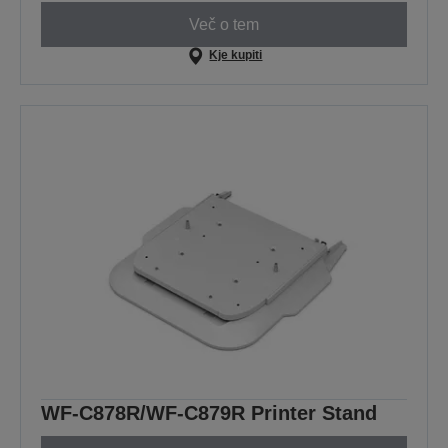
Več o tem
Kje kupiti
WF-C878R/WF-C879R Printer Stand