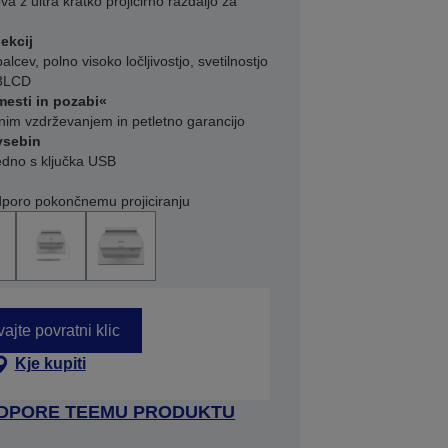
 z ultra kratko projicirno razdaljo za
ekcij
lcev, polno visoko ločljivostjo, svetilnostjo
 3LCD
mesti in pozabi«
lnim vzdrževanjem in petletno garancijo
vsebin
edno s ključka USB
odporo pokončnemu projiciranju
ajte povratni klic
Kje kupiti
ODPORE TEEMU PRODUKTU