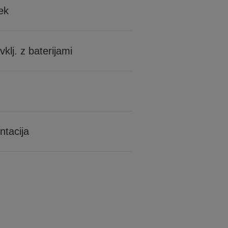
ek
vklj. z baterijami
tacija