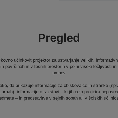
Pregled
kovno učinkovit projektor za ustvarjanje velikih, informativni
nih površinah in v tesnih prostorih v polni visoki ločljivosti in
lumnov.
ako, da prikazuje informacije za obiskovalce in stranke (npr.
sarnah), informacije o razstavi – ki jih celo projicira nepos
edmete – in predstavitve v sejnih sobah ali v šolskih učilnic