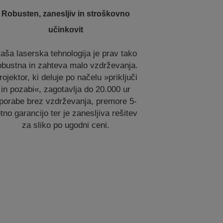
Robusten, zanesljiv in stroškovno
učinkovit
aša laserska tehnologija je prav tako
obustna in zahteva malo vzdrževanja.
rojektor, ki deluje po načelu »priključi
in pozabi«, zagotavlja do 20.000 ur
porabe brez vzdrževanja, premore 5-
etno garancijo ter je zanesljiva rešitev
za sliko po ugodni ceni.