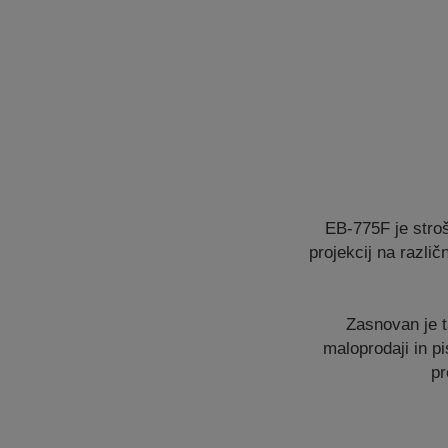
EB-775F je stroš
projekcij na različ
Zasnovan je t
maloprodaji in pi
pr