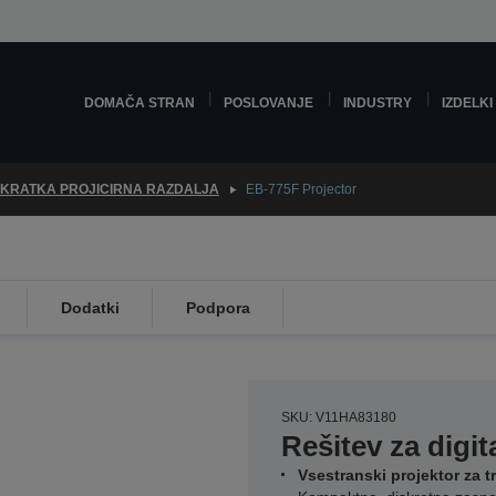
DOMAČA STRAN
POSLOVANJE
INDUSTRY
IZDELKI
 KRATKA PROJICIRNA RAZDALJA
EB-775F Projector
Dodatki
Podpora
SKU: V11HA83180
Rešitev za digit
Vsestranski projektor za t