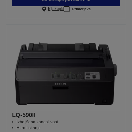
Kje kupiti
Primerjava
LQ-590II
Izboljšana zanesljivost
Hitro tiskanje