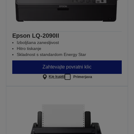
Epson LQ-2090II
Izboljšana zanesljivost
Hitro tiskanje
Skladnost s standardom Energy Star
Zahtevajte povratni klic
Kje kupiti
Primerjava