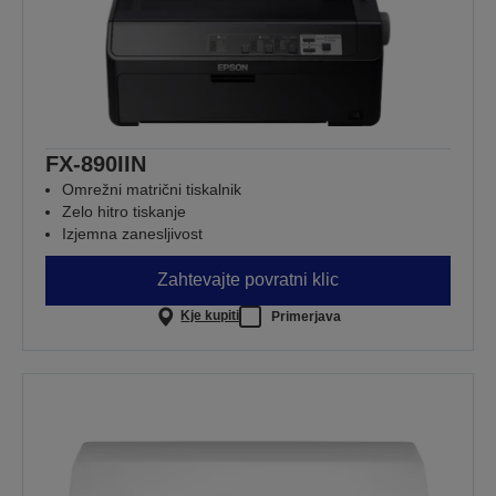
FX-890IIN
Omrežni matrični tiskalnik
Zelo hitro tiskanje
Izjemna zanesljivost
Zahtevajte povratni klic
Kje kupiti
Primerjava