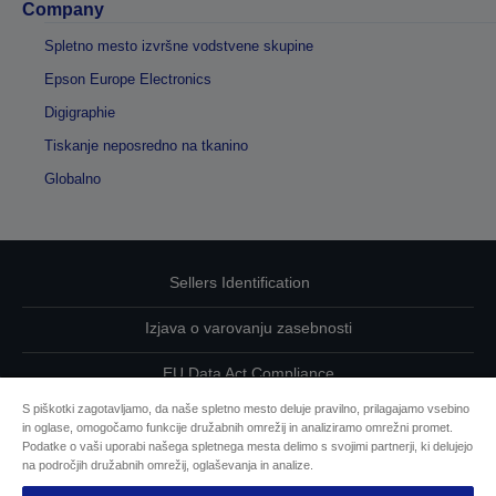
Company
Spletno mesto izvršne vodstvene skupine
Epson Europe Electronics
Digigraphie
Tiskanje neposredno na tkanino
Globalno
Sellers Identification
Izjava o varovanju zasebnosti
EU Data Act Compliance
S piškotki zagotavljamo, da naše spletno mesto deluje pravilno, prilagajamo vsebino
Kontaktirajte nas glede svojih podatkov
in oglase, omogočamo funkcije družabnih omrežij in analiziramo omrežni promet.
Podatke o vaši uporabi našega spletnega mesta delimo s svojimi partnerji, ki delujejo
Informacije o piškotkih
na področjih družabnih omrežij, oglaševanja in analize.