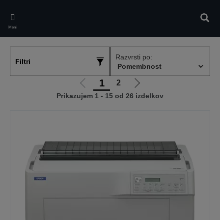
Skip
to
Iskan
main
Meni
content
Razvrsti po:
Filtri
1
2
Pojdi
Pojdi
Prikazujem 1 - 15 od 26 izdelkov
na
na
prejšnjo
naslednjo
stran
stran