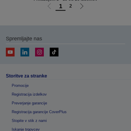
1
2
Pojdi
Pojdi
na
na
prejšnjo
naslednjo
stran
stran
Spremljajte nas
Storitve za stranke
Promocije
Registracija izdelkov
Preverjanje garancije
Registracija garancije CoverPlus
Stopite v stik z nami
Iskanje trgovcev