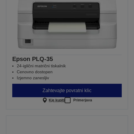
Epson PLQ-35
24-iglični matrični tiskalnik
Cenovno dostopen
Izjemno zanesljiv
Zahtevajte povratni klic
Kje kupiti
Primerjava