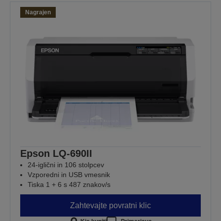
Nagrajen
Epson LQ-690II
24-iglični in 106 stolpcev
Vzporedni in USB vmesnik
Tiska 1 + 6 s 487 znakov/s
Zahtevajte povratni klic