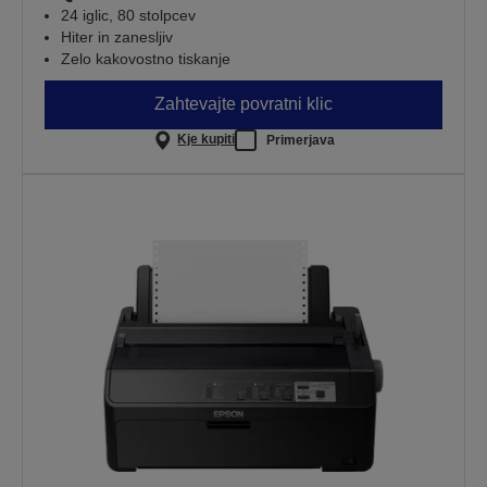
24 iglic, 80 stolpcev
Hiter in zanesljiv
Zelo kakovostno tiskanje
Zahtevajte povratni klic
Kje kupiti
Primerjava