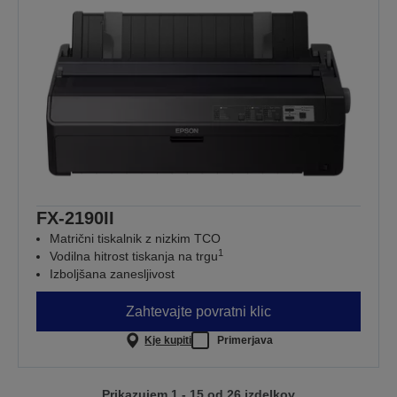
FX-2190II
Matrični tiskalnik z nizkim TCO
1
Vodilna hitrost tiskanja na trgu
Izboljšana zanesljivost
Zahtevajte povratni klic
Kje kupiti
Primerjava
Prikazujem 1 - 15 od 26 izdelkov