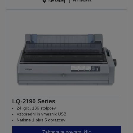
Kje kupiti
Primerjava
LQ-2190 Series
24 iglic, 136 stolpcev
Vzporedni in vmesnik USB
Natisne 1 plus 5 obrazcev
Zahtevajte povratni klic