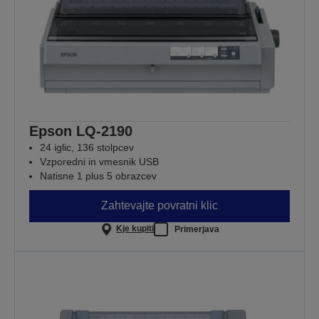
Epson LQ-2190
24 iglic, 136 stolpcev
Vzporedni in vmesnik USB
Natisne 1 plus 5 obrazcev
Zahtevajte povratni klic
Kje kupiti
Primerjava