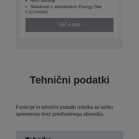
Hitro tiskanje
Hitr
Skladnost s standardom Energy Star
Omr
C11CF40401
C11CF
Več o tem
Tehnični podatki
Funkcije in tehnični podatki izdelka se lahko
spremenijo brez predhodnega obvestila.