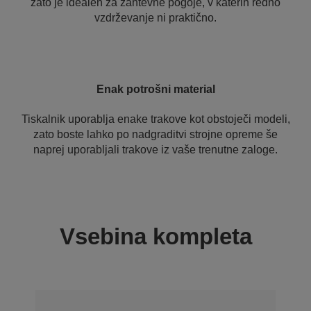
zato je idealen za zahtevne pogoje, v katerih redno
vzdrževanje ni praktično.
Enak potrošni material
Tiskalnik uporablja enake trakove kot obstoječi modeli,
zato boste lahko po nadgraditvi strojne opreme še
naprej uporabljali trakove iz vaše trenutne zaloge.
Vsebina kompleta