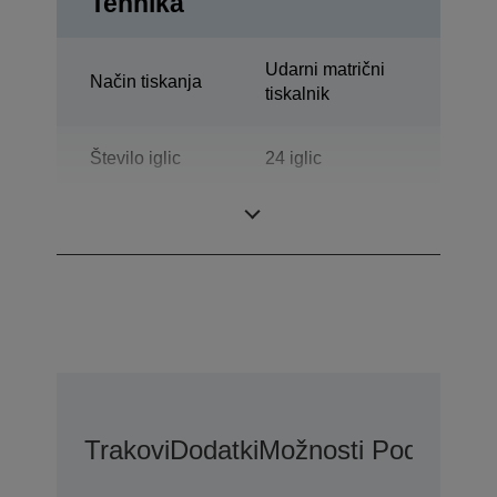
Tehnika
Udarni matrični
Način tiskanja
tiskalnik
Število iglic
24 iglic
Število stolpcev
136 stolpci
Trakovi
Dodatki
Možnosti Podaljšane