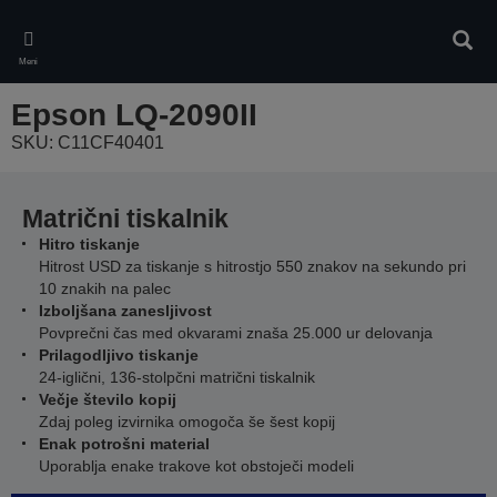
Skip
to
Iskan
main
Meni
content
Epson LQ-2090II
SKU: C11CF40401
Matrični tiskalnik
Hitro tiskanje
Hitrost USD za tiskanje s hitrostjo 550 znakov na sekundo pri
10 znakih na palec
Izboljšana zanesljivost
Povprečni čas med okvarami znaša 25.000 ur delovanja
Prilagodljivo tiskanje
24-iglični, 136-stolpčni matrični tiskalnik
Večje število kopij
Zdaj poleg izvirnika omogoča še šest kopij
Enak potrošni material
Uporablja enake trakove kot obstoječi modeli