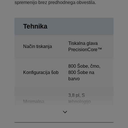
spremenijo brez predhodnega obvestila.
Tehnika
Tiskalna glava
Način tiskanja
PrecisionCore™
800 Šobe, črno,
Konfiguracija šob
800 Šobe na
barvo
3,8 pl, S
Minimalna
tehnologijo
velikost kapljic
prilagodljive
velikosti kapljice