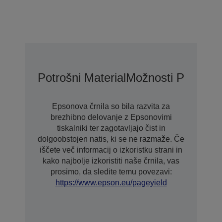
Potrošni Material
Možnosti Podaljša
Epsonova črnila so bila razvita za
brezhibno delovanje z Epsonovimi
tiskalniki ter zagotavljajo čist in
dolgoobstojen natis, ki se ne razmaže. Če
iščete več informacij o izkoristku strani in
kako najbolje izkoristiti naše črnila, vas
prosimo, da sledite temu povezavi:
https://www.epson.eu/pageyield