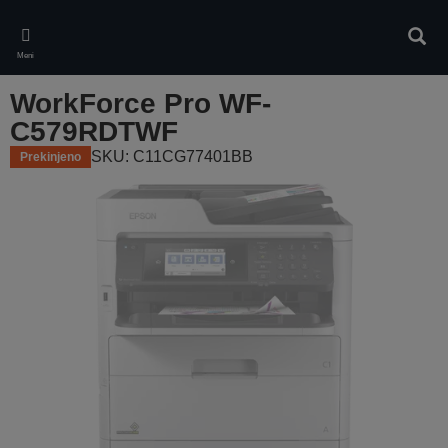
Skip
to
Iskan
main
Meni
content
WorkForce Pro WF-
C579RDTWF
SKU: C11CG77401BB
Prekinjeno