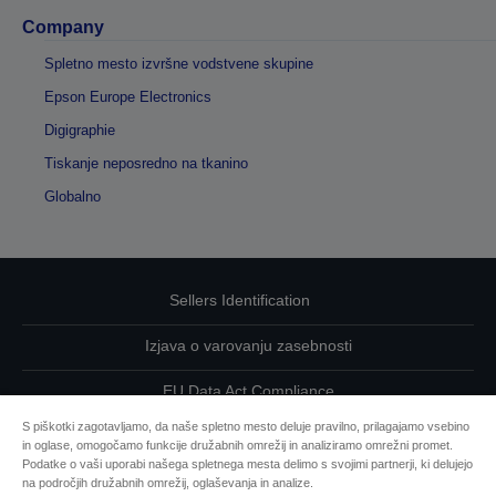
Company
Spletno mesto izvršne vodstvene skupine
Epson Europe Electronics
Digigraphie
Tiskanje neposredno na tkanino
Globalno
Sellers Identification
Izjava o varovanju zasebnosti
EU Data Act Compliance
S piškotki zagotavljamo, da naše spletno mesto deluje pravilno, prilagajamo vsebino
Kontaktirajte nas glede svojih podatkov
in oglase, omogočamo funkcije družabnih omrežij in analiziramo omrežni promet.
Podatke o vaši uporabi našega spletnega mesta delimo s svojimi partnerji, ki delujejo
Informacije o piškotkih
na področjih družabnih omrežij, oglaševanja in analize.