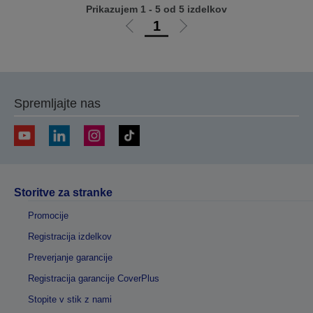
Prikazujem 1 - 5 od 5 izdelkov
1
Pojdi
Pojdi
na
na
prejšnjo
naslednjo
stran
stran
Spremljajte nas
Storitve za stranke
Promocije
Registracija izdelkov
Preverjanje garancije
Registracija garancije CoverPlus
Stopite v stik z nami