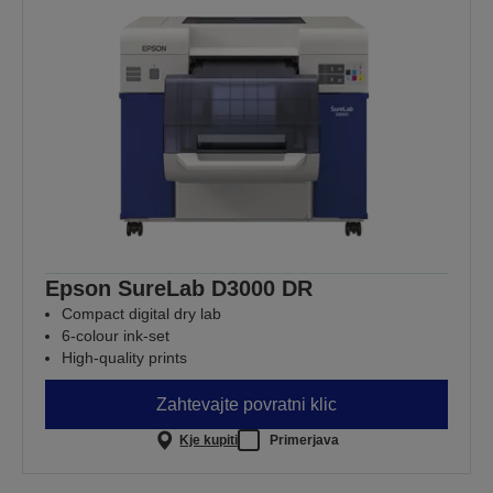
Epson SureLab D3000 DR
Compact digital dry lab
6-colour ink-set
High-quality prints
Zahtevajte povratni klic
Kje kupiti
Primerjava