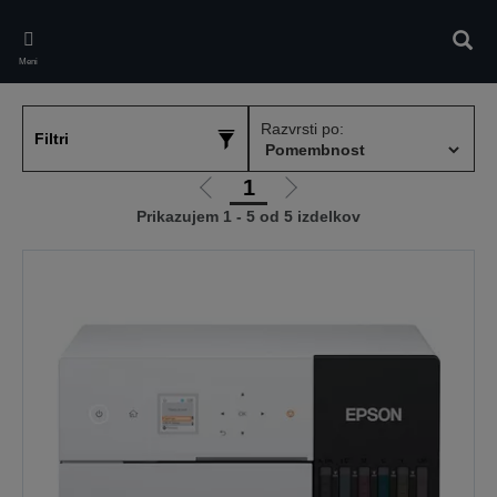
Skip
to
Iskan
main
Meni
content
Razvrsti po:
Filtri
1
Pojdi
Pojdi
Prikazujem 1 - 5 od 5 izdelkov
na
na
prejšnjo
naslednjo
stran
stran