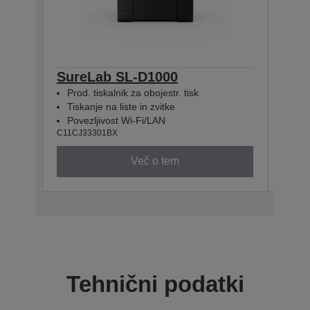
SureLab SL-D1000
Sur
Prod. tiskalnik za obojestr. tisk
Prod
Tiskanje na liste in zvitke
Tisk
Povezljivost Wi-Fi/LAN
Pov
C11CJ33301BX
C11CJ
Več o tem
Tehnični podatki