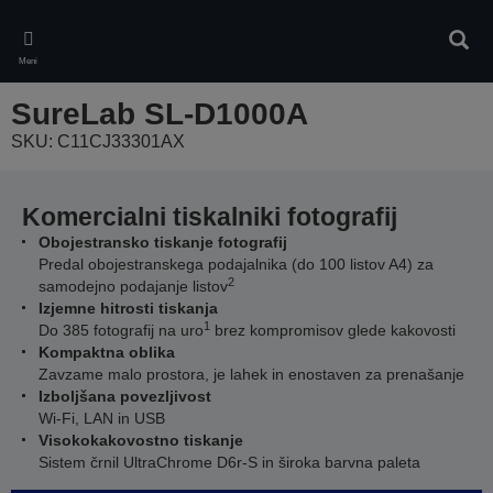
Skip
to
Iskan
main
Meni
content
SureLab SL-D1000A
SKU: C11CJ33301AX
Komercialni tiskalniki fotografij
Obojestransko tiskanje fotografij
Predal obojestranskega podajalnika (do 100 listov A4) za
2
samodejno podajanje listov
Izjemne hitrosti tiskanja
1
Do 385 fotografij na uro
brez kompromisov glede kakovosti
Kompaktna oblika
Zavzame malo prostora, je lahek in enostaven za prenašanje
Izboljšana povezljivost
Wi-Fi, LAN in USB
Visokokakovostno tiskanje
Sistem črnil UltraChrome D6r-S in široka barvna paleta