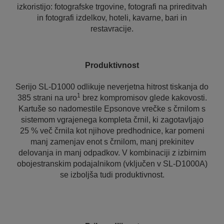
izkoristijo: fotografske trgovine, fotografi na prireditvah
in fotografi izdelkov, hoteli, kavarne, bari in
restavracije.
Produktivnost
Serijo SL-D1000 odlikuje neverjetna hitrost tiskanja do
1
385 strani na uro
brez kompromisov glede kakovosti.
Kartuše so nadomestile Epsonove vrečke s črnilom s
sistemom vgrajenega kompleta črnil, ki zagotavljajo
25 % več črnila kot njihove predhodnice, kar pomeni
manj zamenjav enot s črnilom, manj prekinitev
delovanja in manj odpadkov. V kombinaciji z izbirnim
obojestranskim podajalnikom (vključen v SL-D1000A)
se izboljša tudi produktivnost.