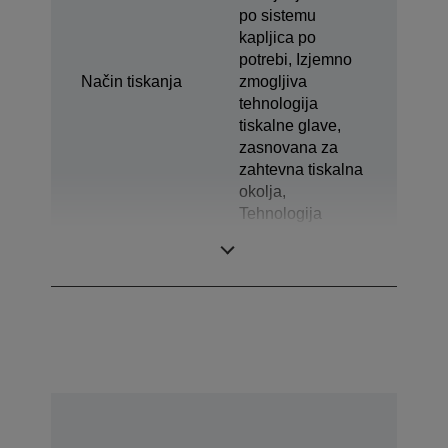
po sistemu
kapljica po
potrebi, Izjemno
Način tiskanja
zmogljiva
tehnologija
tiskalne glave,
zasnovana za
zahtevna tiskalna
okolja,
Tehnologija
prilagodljive
velikosti kapljic