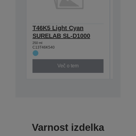
T46K5 Light Cyan
Mainte
C13S4000
SURELAB SL-D1000
250 ml
C13T46K540
Več o tem
Varnost izdelka