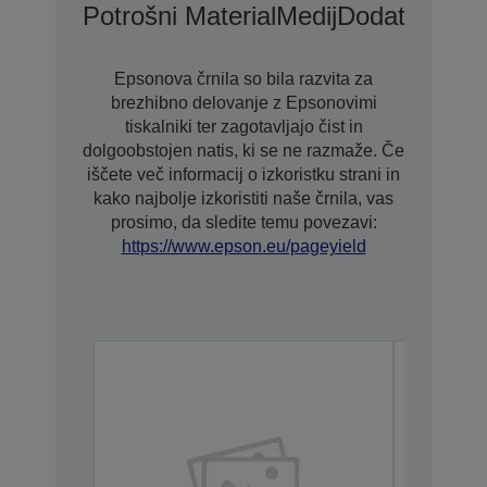
Potrošni Material
Medij
Dodatki
Možno
Epsonova črnila so bila razvita za
brezhibno delovanje z Epsonovimi
tiskalniki ter zagotavljajo čist in
dolgoobstojen natis, ki se ne razmaže. Če
iščete več informacij o izkoristku strani in
kako najbolje izkoristiti naše črnila, vas
prosimo, da sledite temu povezavi:
https://www.epson.eu/pageyield