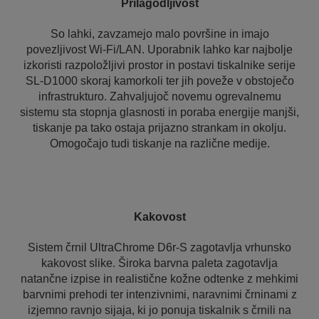
Prilagodljivost
So lahki, zavzamejo malo površine in imajo
povezljivost Wi-Fi/LAN. Uporabnik lahko kar najbolje
izkoristi razpoložljivi prostor in postavi tiskalnike serije
SL-D1000 skoraj kamorkoli ter jih poveže v obstoječo
infrastrukturo. Zahvaljujoč novemu ogrevalnemu
sistemu sta stopnja glasnosti in poraba energije manjši,
tiskanje pa tako ostaja prijazno strankam in okolju.
Omogočajo tudi tiskanje na različne medije.
Kakovost
Sistem črnil UltraChrome D6r-S zagotavlja vrhunsko
kakovost slike. Široka barvna paleta zagotavlja
natančne izpise in realistične kožne odtenke z mehkimi
barvnimi prehodi ter intenzivnimi, naravnimi črninami z
izjemno ravnjo sijaja, ki jo ponuja tiskalnik s črnili na