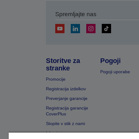
Spremljajte nas
Storitve za
Pogoji
stranke
Pogoji uporabe
Promocije
Registracija izdelkov
Preverjanje garancije
Registracija garancije
CoverPlus
Stopite v stik z nami
Iskanje trgovcev