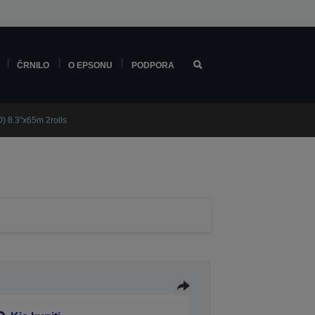
ČRNILO
O EPSONU
PODPORA
) 8.3"x65m 2rolls