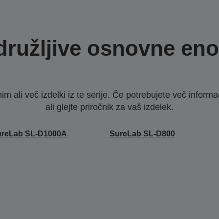
družljive osnovne eno
nim ali več izdelki iz te serije. Če potrebujete več infor
ali glejte priročnik za vaš izdelek.
ureLab SL-D1000A
SureLab SL-D800