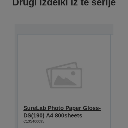
Drugi izdelki iz te serije
SureLab Photo Paper Gloss-
Sur
DS(190) A4 800sheets
DS(
C13S400095
C13S4