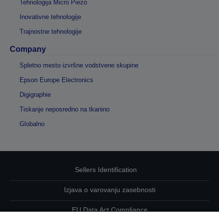
Tehnologija Micro Piezo
Inovativne tehnologije
Trajnostne tehnologije
Company
Spletno mesto izvršne vodstvene skupine
Epson Europe Electronics
Digigraphie
Tiskanje neposredno na tkanino
Globalno
Sellers Identification
Izjava o varovanju zasebnosti
EU Data Act Compliance