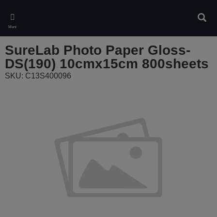
Skip
to
Iskan
main
Meni
content
SureLab Photo Paper Gloss-
DS(190) 10cmx15cm 800sheets
SKU: C13S400096