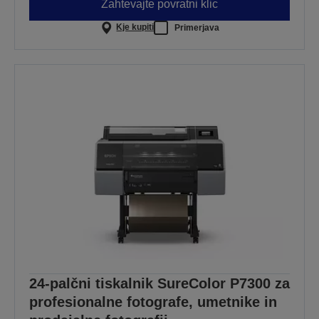
Zahtevajte povratni klic
Kje kupiti
Primerjava
24-palčni tiskalnik SureColor P7300 za
profesionalne fotografe, umetnike in