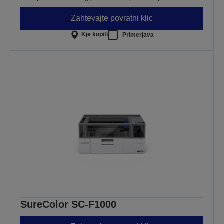
Zahtevajte povratni klic
Kje kupiti
Primerjava
SureColor SC-F1000