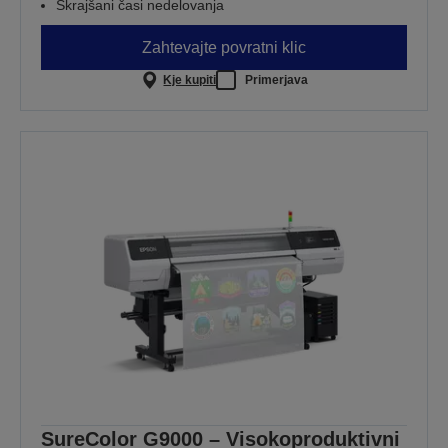
Skrajšani časi nedelovanja
Zahtevajte povratni klic
Kje kupiti
Primerjava
SureColor G9000 – Visokoproduktivni