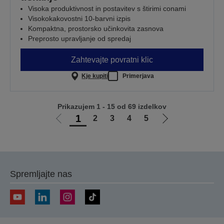
Visoka produktivnost in postavitev s štirimi conami
Visokokakovostni 10-barvni izpis
Kompaktna, prostorsko učinkovita zasnova
Preprosto upravljanje od spredaj
Zahtevajte povratni klic
Kje kupiti
Primerjava
Prikazujem 1 - 15 od 69 izdelkov
1
2
3
4
5
Pojdi
Pojdi
na
na
prejšnjo
naslednjo
stran
stran
Spremljajte nas