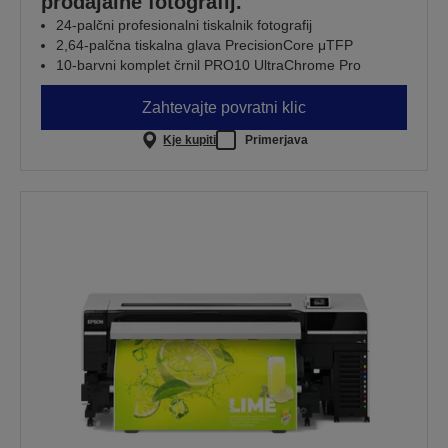
prodajalne fotografij.
24-palčni profesionalni tiskalnik fotografij
2,64-palčna tiskalna glava PrecisionCore μTFP
10-barvni komplet črnil PRO10 UltraChrome Pro
Zahtevajte povratni klic
Kje kupiti
Primerjava