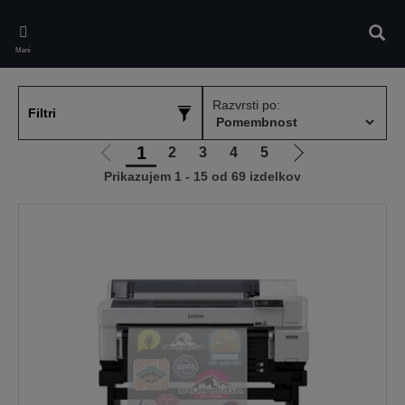
Skip
to
Iskan
main
Meni
content
Razvrsti po:
Filtri
1
2
3
4
5
Pojdi
Pojdi
Prikazujem 1 - 15 od 69 izdelkov
na
na
prejšnjo
naslednjo
stran
stran