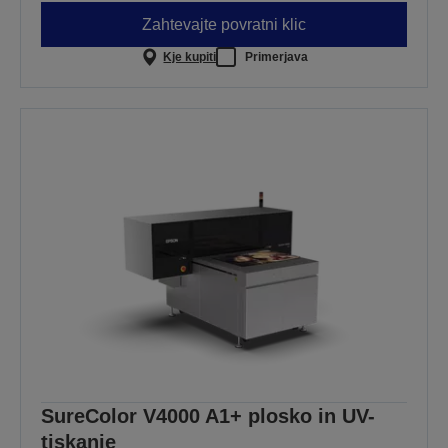
Zahtevajte povratni klic
Kje kupiti
Primerjava
SureColor V4000 A1+ plosko in UV-
tiskanje