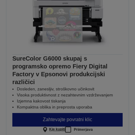
SureColor G6000 skupaj s
programsko opremo Fiery Digital
Factory v Epsonovi produkcijski
različici
Dosleden, zanesljiv, stroškovno učinkovit
Visoka produktivnost z nezahtevnim vzdrževanjem
Izjemna kakovost tiskanja
Kompaktna oblika in preprosta uporaba
Zahtevajte povratni klic
Kje kupiti
Primerjava