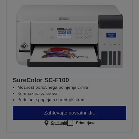
SureColor SC-F100
Možnost ponovnega polnjenja črnila
Kompaktna zasnova
Podajanje papirja s sprednje strani
Zahtevajte povratni klic
Kje kupiti
Primerjava