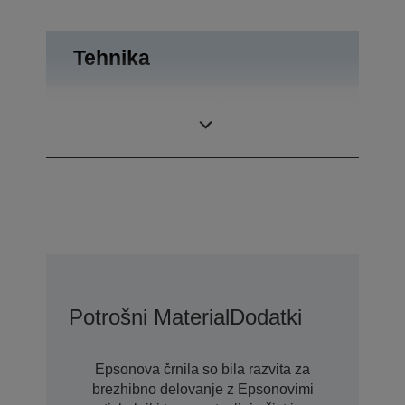
Tehnika
Črnilo
Tehnologija črnila
Ultrachrome® GS
Potrošni Material
Dodatki
Epsonova črnila so bila razvita za
brezhibno delovanje z Epsonovimi