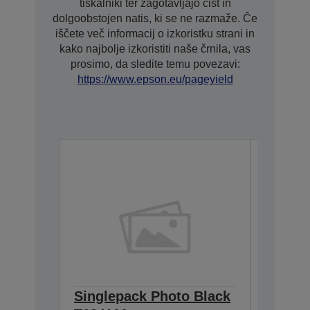
tiskalniki ter zagotavljajo čist in
dolgoobstojen natis, ki se ne razmaže. Če
iščete več informacij o izkoristku strani in
kako najbolje izkoristiti naše črnila, vas
prosimo, da sledite temu povezavi:
https://www.epson.eu/pageyield
Singlepack Photo Black
Single