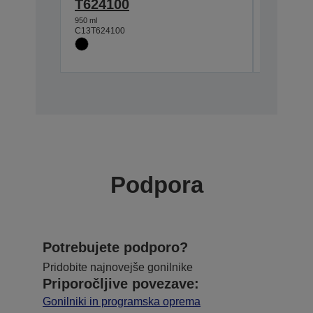
T624100
T6242
950 ml
950 ml
C13T624100
C13T62420
Podpora
Potrebujete podporo?
Pridobite najnovejše gonilnike
Priporočljive povezave:
Gonilniki in programska oprema