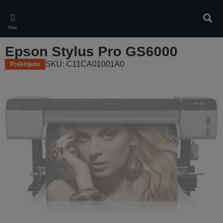
Skip
to
Iskan
main
Meni
content
Epson Stylus Pro GS6000
SKU: C11CA01001A0
Prekinjeno