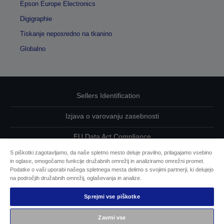
Epson Europe Electronics
Digigraphie
Tiskanje neposredno na tkanino
Globalno
Sellers Identification
Izjava o varovanju zasebnosti
EU Data Act Compliance
S piškotki zagotavljamo, da naše spletno mesto deluje pravilno, prilagajamo vsebino
Kontaktirajte nas glede svojih podatkov
in oglase, omogočamo funkcije družabnih omrežij in analiziramo omrežni promet.
Podatke o vaši uporabi našega spletnega mesta delimo s svojimi partnerji, ki delujejo
Informacije o piškotkih
na področjih družabnih omrežij, oglaševanja in analize.
Sprejmi vse piškotke
Epsonova zavezanost dostopnosti
Zavrni vse