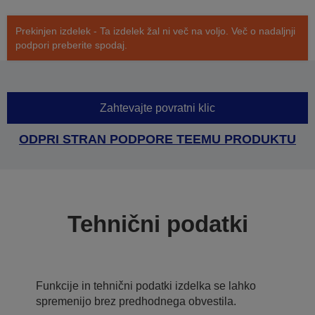
Prekinjen izdelek - Ta izdelek žal ni več na voljo. Več o nadaljnji
podpori preberite spodaj.
Zahtevajte povratni klic
ODPRI STRAN PODPORE TEEMU PRODUKTU
Tehnični podatki
Funkcije in tehnični podatki izdelka se lahko
spremenijo brez predhodnega obvestila.