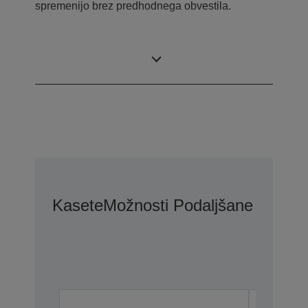
spremenijo brez predhodnega obvestila.
Kaj je v škatli
Kasete
Možnosti Podaljšane Garanci