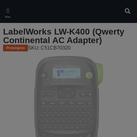
Skip
to
Iskan
main
Meni
content
LabelWorks LW-K400 (Qwerty
Continental AC Adapter)
SKU: C51CB70320
Prekinjeno