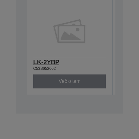
LK-2YBP
LK-2W
C53S652002
C53S6520
Več o tem