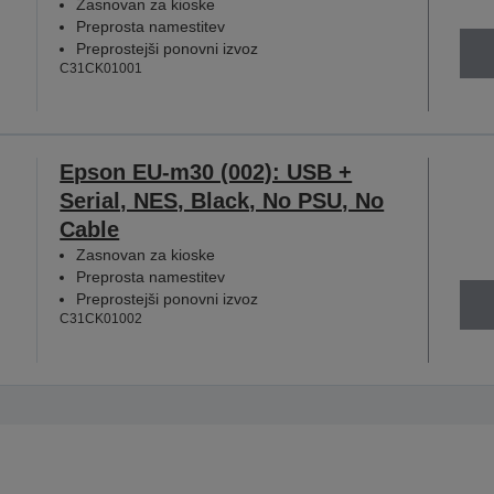
Zasnovan za kioske
Preprosta namestitev
Preprostejši ponovni izvoz
C31CK01001
Epson EU-m30 (002): USB +
Serial, NES, Black, No PSU, No
Cable
Zasnovan za kioske
Preprosta namestitev
Preprostejši ponovni izvoz
C31CK01002