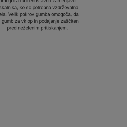
omogoča tudi enostavno zamenjavo
iskalnika, ko so potrebna vzdrževalna
ela. Velik pokrov gumba omogoča, da
e gumb za vklop in podajanje zaščiten
pred neželenim pritiskanjem.