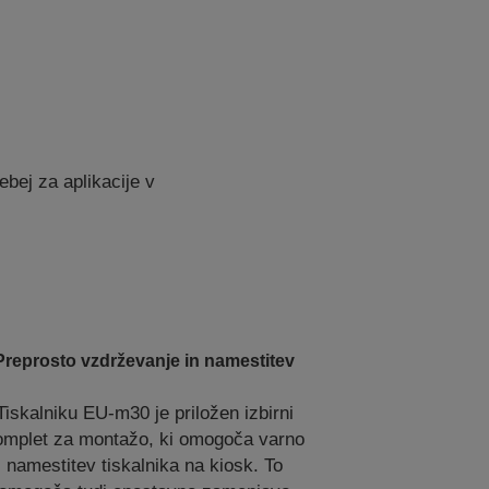
bej za aplikacije v
Preprosto vzdrževanje in namestitev
Tiskalniku EU-m30 je priložen izbirni
omplet za montažo, ki omogoča varno
namestitev tiskalnika na kiosk. To