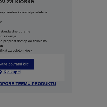
ov za kioske
nja vredno kakovostjo izdelave
vi.
el standardne opreme
zdrževanje
a preprost dostop do tiskalnika
ta
ifikat za celoten kiosk
ajte povratni klic
Kje kupiti
ODPORE TEEMU PRODUKTU