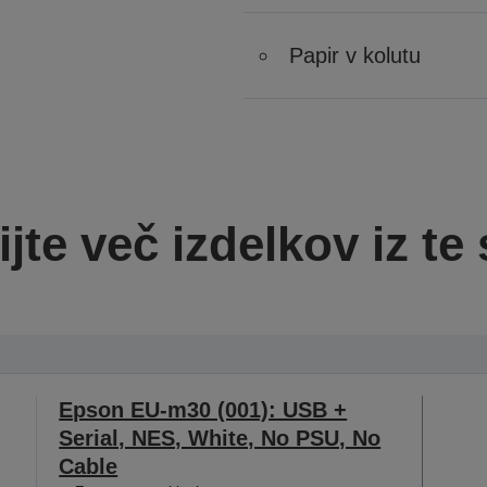
Papir v kolutu
jte več izdelkov iz te 
Epson EU-m30 (001): USB +
Serial, NES, White, No PSU, No
Cable