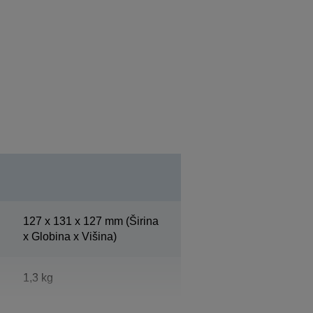
127‎ x 131 x 127 mm (Širina
x Globina x Višina)
1,3 kg