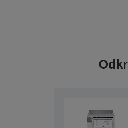
Odkri