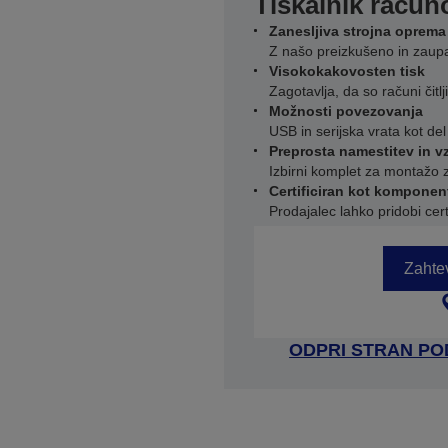
Tiskalnik račun
Zanesljiva strojna oprema
Z našo preizkušeno in zaupa
Visokokakovosten tisk
Zagotavlja, da so računi čitlji
Možnosti povezovanja
USB in serijska vrata kot d
Preprosta namestitev in v
Izbirni komplet za montažo z
Certificiran kot komponen
Prodajalec lahko pridobi cert
Zahtev
ODPRI STRAN P