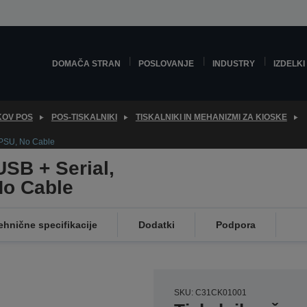
DOMAČA STRAN
POSLOVANJE
INDUSTRY
IZDELKI
KOV POS
POS-TISKALNIKI
TISKALNIKI IN MEHANIZMI ZA KIOSKE
 PSU, No Cable
SB + Serial,
No Cable
ehnične specifikacije
Dodatki
Podpora
SKU: C31CK01001