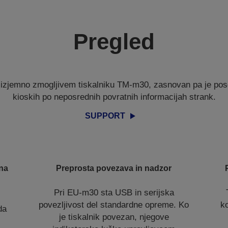
Pregled
izjemno zmogljivem tiskalniku TM-m30, zasnovan pa je pose
kioskih po neposrednih povratnih informacijah strank.
SUPPORT
jna
Preprosta povezava in nadzor
Pri EU-m30 sta USB in serijska
povezljivost del standardne opreme. Ko
k
da
je tiskalnik povezan, njegove