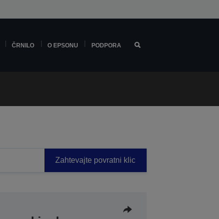
ČRNILO
O EPSONU
PODPORA
Zahtevajte povratni klic