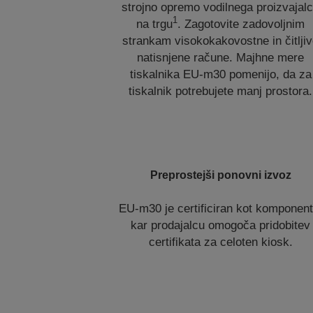
strojno opremo vodilnega proizvajal
1
na trgu
. Zagotovite zadovoljnim
strankam visokokakovostne in čitlji
natisnjene račune. Majhne mere
tiskalnika EU-m30 pomenijo, da za
tiskalnik potrebujete manj prostora.
Preprostejši ponovni izvoz
EU-m30 je certificiran kot komponent
kar prodajalcu omogoča pridobitev
certifikata za celoten kiosk.