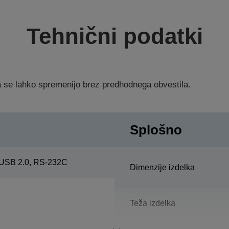
Tehnični podatki
ka se lahko spremenijo brez predhodnega obvestila.
Splošno
USB 2.0, RS-232C
Dimenzije izdelka
Teža izdelka