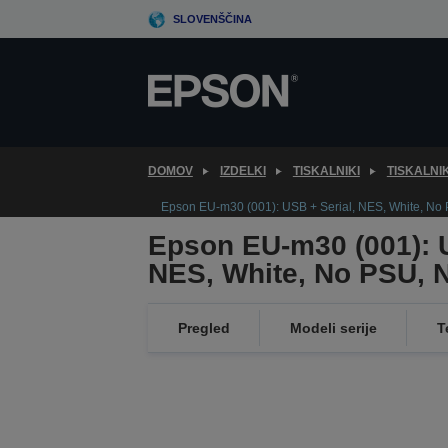
Skip
SLOVENŠČINA
to
main
content
DOMOV
IZDELKI
TISKALNIKI
TISKALNI
Epson EU-m30 (001): USB + Serial, NES, White, No
Epson EU-m30 (001): U
NES, White, No PSU, 
Pregled
Modeli serije
T