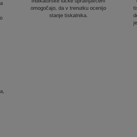
indikatorske lučke upravljavcem
ca
omogočajo, da v trenutku ocenijo
t
stanje tiskalnika.
d
vo
j
a,