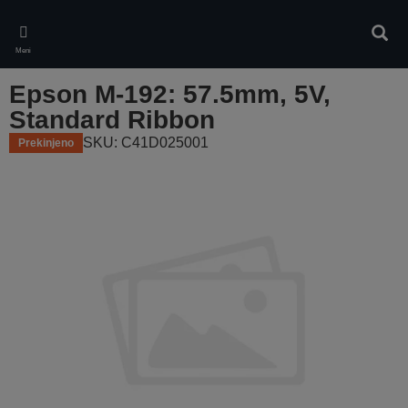
Skip
to
Iskan
main
Meni
content
Epson M-192: 57.5mm, 5V,
Standard Ribbon
SKU: C41D025001
Prekinjeno