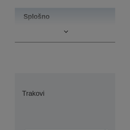
Splošno
Teža izdelka
0,1 kg
Trakovi