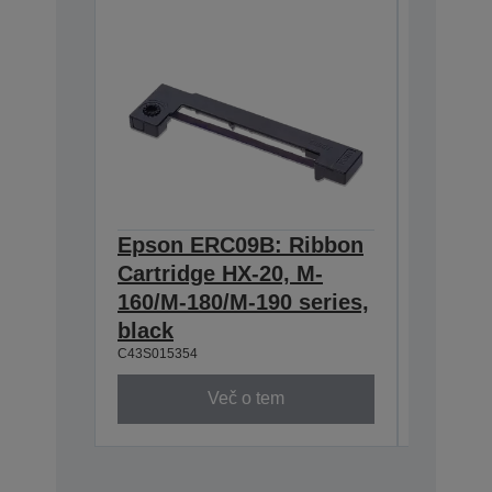
Epson ERC09B: Ribbon
Epson
Cartridge HX-20, M-
Cartri
160/M-180/M-190 series,
series,
C43S0153
black
C43S015354
Več o tem