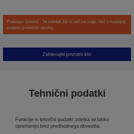
Prekinjen izdelek - Ta izdelek žal ni več na voljo. Več o nadaljnji
podpori preberite spodaj.
Zahtevajte povratni klic
Tehnični podatki
Funkcije in tehnični podatki izdelka se lahko
spremenijo brez predhodnega obvestila.