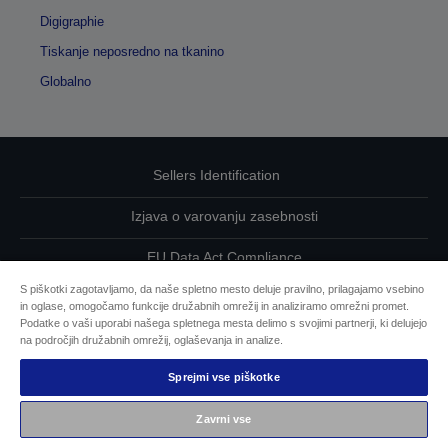
Digigraphie
Tiskanje neposredno na tkanino
Globalno
Sellers Identification
Izjava o varovanju zasebnosti
EU Data Act Compliance
S piškotki zagotavljamo, da naše spletno mesto deluje pravilno, prilagajamo vsebino
Kontaktirajte nas glede svojih podatkov
in oglase, omogočamo funkcije družabnih omrežij in analiziramo omrežni promet.
Podatke o vaši uporabi našega spletnega mesta delimo s svojimi partnerji, ki delujejo
Informacije o piškotkih
na področjih družabnih omrežij, oglaševanja in analize.
Sprejmi vse piškotke
Epsonova zavezanost dostopnosti
Zavrni vse
Avtorske pravice © 2026 Seiko Epson