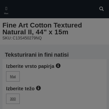
Skip
to
Iskan
main
Meni
content
Fine Art Cotton Textured
Natural II, 44" x 15m
SKU: C13S450279NQ
Teksturirani in fini natisi
Izberite vrsto papirja
Mat
Izberite težo
300