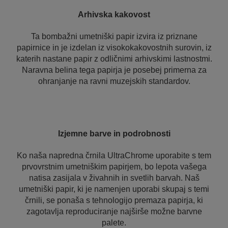
Arhivska kakovost
Ta bombažni umetniški papir izvira iz priznane
papirnice in je izdelan iz visokokakovostnih surovin, iz
katerih nastane papir z odličnimi arhivskimi lastnostmi.
Naravna belina tega papirja je posebej primerna za
ohranjanje na ravni muzejskih standardov.
Izjemne barve in podrobnosti
Ko naša napredna črnila UltraChrome uporabite s tem
prvovrstnim umetniškim papirjem, bo lepota vašega
natisa zasijala v živahnih in svetlih barvah. Naš
umetniški papir, ki je namenjen uporabi skupaj s temi
črnili, se ponaša s tehnologijo premaza papirja, ki
zagotavlja reproduciranje najširše možne barvne
palete.