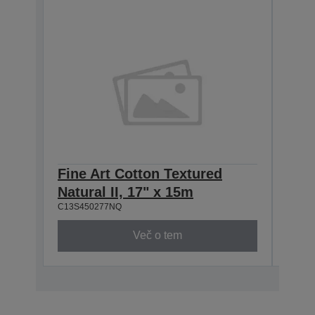
Fine Art Cotton Textured
Fine
Natural II, 17" x 15m
Natu
C13S450277NQ
C13S4
Več o tem