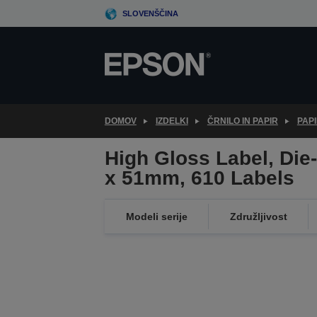
Skip
SLOVENŠČINA
to
main
content
DOMOV
IZDELKI
ČRNILO IN PAPIR
PAPI
High Gloss Label, Die
x 51mm, 610 Labels
Modeli serije
Združljivost