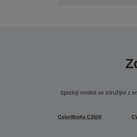
Z
Spodnji modeli so združljivi z e
ColorWorks C3500
CW