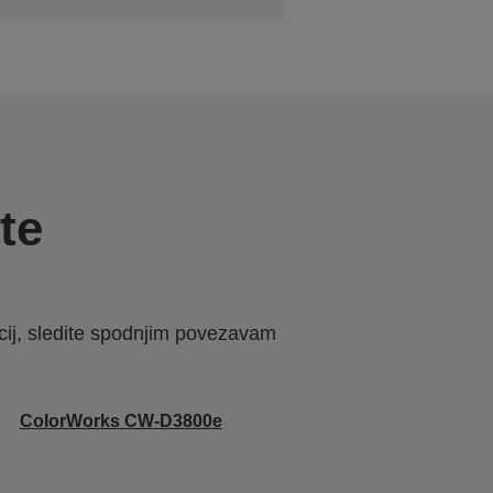
te
macij, sledite spodnjim povezavam
ColorWorks CW-D3800e