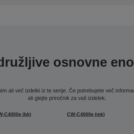
družljive osnovne eno
nim ali več izdelki iz te serije. Če potrebujete več infor
ali glejte priročnik za vaš izdelek.
-C4000e (bk)
CW-C4000e (mk)