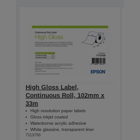
High Gloss Label,
High
Continuous Roll, 102mm x
Con
33m
33m
High resolution paper labels
Hig
Gloss inkjet coated
Glo
Waterborne acrylic adhesive
Wat
White glassine, transparent liner
Whit
7113750
71137