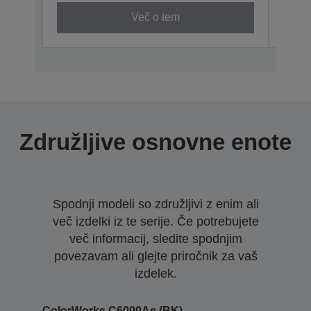
Več o tem
Združljive osnovne enote
Spodnji modeli so združljivi z enim ali
več izdelki iz te serije. Če potrebujete
več informacij, sledite spodnjim
povezavam ali glejte priročnik za vaš
izdelek.
ColorWorks C6000Ae (BK)