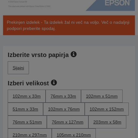
Prekinjen izdelek - Ta izdelek žal ni več na voljo. Več o nadaljnji
podpori preberite spodaj.
Izberite vrsto papirja
Sijajni
Izberi velikost
102mm x 33m
76mm x 33m
102mm x 51mm
51mm x 33m
102mm x 76mm
102mm x 152mm
76mm x 51mm
76mm x 127mm
203mm x 58m
210mm x 297mm
105mm x 210mm