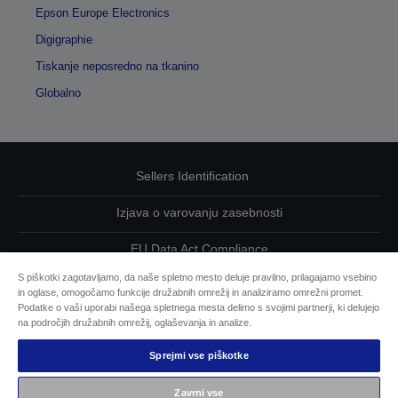
Epson Europe Electronics
Digigraphie
Tiskanje neposredno na tkanino
Globalno
Sellers Identification
Izjava o varovanju zasebnosti
EU Data Act Compliance
S piškotki zagotavljamo, da naše spletno mesto deluje pravilno, prilagajamo vsebino
Kontaktirajte nas glede svojih podatkov
in oglase, omogočamo funkcije družabnih omrežij in analiziramo omrežni promet.
Podatke o vaši uporabi našega spletnega mesta delimo s svojimi partnerji, ki delujejo
Informacije o piškotkih
na področjih družabnih omrežij, oglaševanja in analize.
Sprejmi vse piškotke
Epsonova zavezanost dostopnosti
Zavrni vse