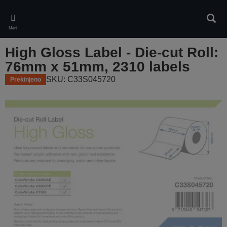
Skip
to
Iskan
main
Meni
content
High Gloss Label - Die-cut Roll:
76mm x 51mm, 2310 labels
SKU: C33S045720
Prekinjeno