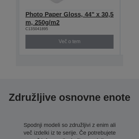
Photo Paper Gloss, 44" x 30,5
Phot
m, 250g/m2
m, 
C13S041895
C13S0
Več o tem
Združljive osnovne enote
Spodnji modeli so združljivi z enim ali
več izdelki iz te serije. Če potrebujete