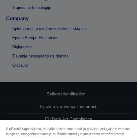
Trajnostne tehnologije
Company
Spletno mesto izvršne vodstvene skupine
Epson Europe Electronics
Digigraphie
Tiskanje neposredno na tkanino
Globalno
Sellers Identification
Izjava o varovanju zasebnosti
EU Data Act Compliance
S piškotki zagotavljamo, da naše spletno mesto deluje pravilno, prilagajamo vsebino
Kontaktirajte nas glede svojih podatkov
in oglase, omogočamo funkcije družabnih omrežij in analiziramo omrežni promet.