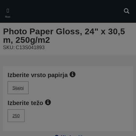
Skip
to
Iskan
main
Meni
content
Photo Paper Gloss, 24" x 30,5
m, 250g/m2
SKU: C13S041893
Izberite vrsto papirja
Sijajni
Izberite težo
250