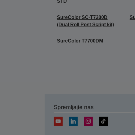
STD
SureColor SC-T7200D
S
(Dual Roll Post Script kit)
SureColor T7700DM
Spremljajte nas