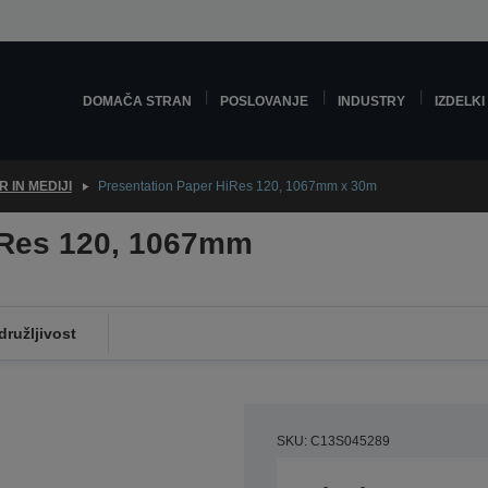
DOMAČA STRAN
POSLOVANJE
INDUSTRY
IZDELKI
R IN MEDIJI
Presentation Paper HiRes 120, 1067mm x 30m
iRes 120, 1067mm
družljivost
SKU: C13S045289