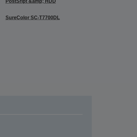
PostSript &amp; HDD
SureColor SC-T7700DL