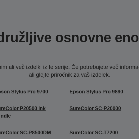
družljive osnovne eno
nim ali več izdelki iz te serije. Če potrebujete več infor
ali glejte priročnik za vaš izdelek.
son Stylus Pro 9700
Epson Stylus Pro 9890
reColor P20500 ink
SureColor SC-P20000
undle
ureColor SC-P8500DM
SureColor SC-T7200