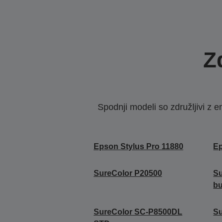
Z
Spodnji modeli so združljivi z e
Epson Stylus Pro 11880
Ep
SureColor P20500
Su
b
SureColor SC-P8500DL
S