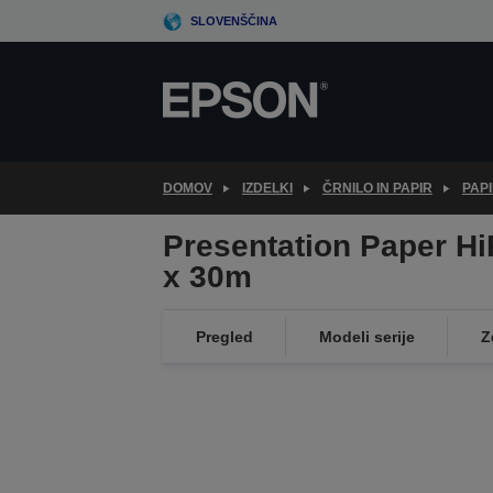
Skip
SLOVENŠČINA
to
main
content
DOMOV
IZDELKI
ČRNILO IN PAPIR
PAPI
Presentation Paper H
x 30m
Pregled
Modeli serije
Z