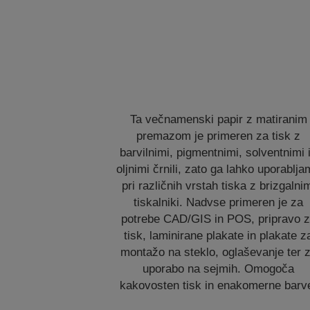
Ta večnamenski papir z matiranim
premazom je primeren za tisk z
barvilnimi, pigmentnimi, solventnimi 
oljnimi črnili, zato ga lahko uporablj
pri različnih vrstah tiska z brizgalni
tiskalniki. Nadvse primeren je za
potrebe CAD/GIS in POS, pripravo 
tisk, laminirane plakate in plakate z
montažo na steklo, oglaševanje ter 
uporabo na sejmih. Omogoča
kakovosten tisk in enakomerne barv