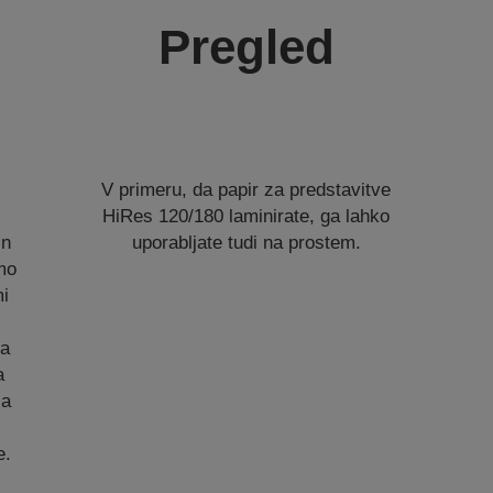
Pregled
V primeru, da papir za predstavitve
HiRes 120/180 laminirate, ga lahko
in
uporabljate tudi na prostem.
amo
mi
za
a
za
e.