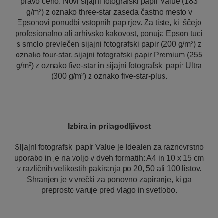
pravo ceno. Novi sijajni fotografski papir Value (183
g/m²) z oznako three-star zaseda častno mesto v
Epsonovi ponudbi vstopnih papirjev. Za tiste, ki iščejo
profesionalno ali arhivsko kakovost, ponuja Epson tudi
s smolo prevlečen sijajni fotografski papir (200 g/m²) z
oznako four-star, sijajni fotografski papir Premium (255
g/m²) z oznako five-star in sijajni fotografski papir Ultra
(300 g/m²) z oznako five-star-plus.
Izbira in prilagodljivost
Sijajni fotografski papir Value je idealen za raznovrstno
uporabo in je na voljo v dveh formatih: A4 in 10 x 15 cm
v različnih velikostih pakiranja po 20, 50 ali 100 listov.
Shranjen je v vrečki za ponovno zapiranje, ki ga
preprosto varuje pred vlago in svetlobo.