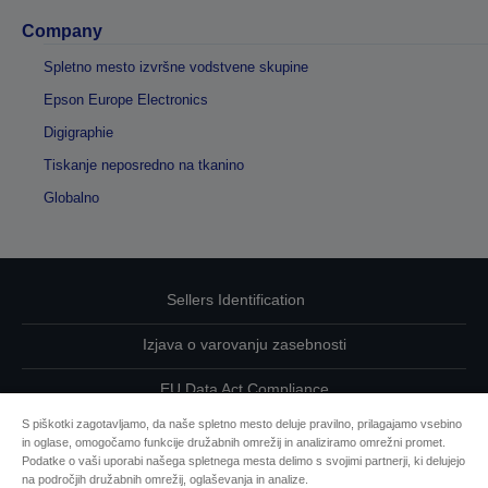
Company
Spletno mesto izvršne vodstvene skupine
Epson Europe Electronics
Digigraphie
Tiskanje neposredno na tkanino
Globalno
Sellers Identification
Izjava o varovanju zasebnosti
EU Data Act Compliance
S piškotki zagotavljamo, da naše spletno mesto deluje pravilno, prilagajamo vsebino
Kontaktirajte nas glede svojih podatkov
in oglase, omogočamo funkcije družabnih omrežij in analiziramo omrežni promet.
Podatke o vaši uporabi našega spletnega mesta delimo s svojimi partnerji, ki delujejo
Informacije o piškotkih
na področjih družabnih omrežij, oglaševanja in analize.