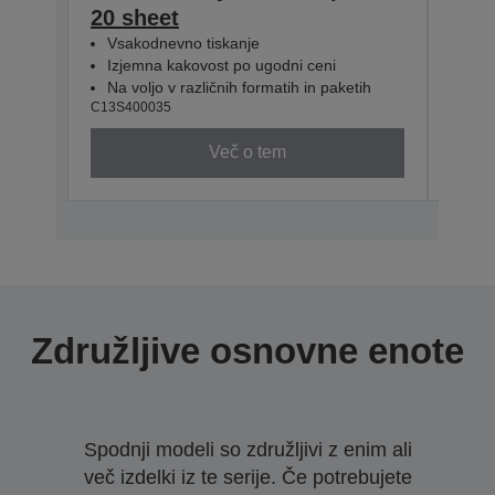
20 sheet
50 s
Vsakodnevno tiskanje
Vsa
Izjemna kakovost po ugodni ceni
Izj
Na voljo v različnih formatih in paketih
Na v
C13S400035
C13S4
Več o tem
Združljive osnovne enote
Spodnji modeli so združljivi z enim ali
več izdelki iz te serije. Če potrebujete