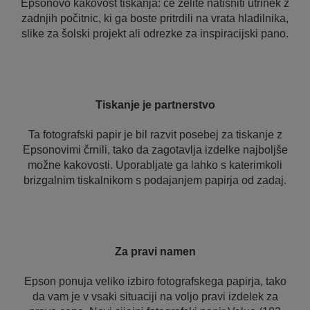
Epsonovo kakovost tiskanja: če želite natisniti utrinek z
zadnjih počitnic, ki ga boste pritrdili na vrata hladilnika,
slike za šolski projekt ali odrezke za inspiracijski pano.
Tiskanje je partnerstvo
Ta fotografski papir je bil razvit posebej za tiskanje z
Epsonovimi črnili, tako da zagotavlja izdelke najboljše
možne kakovosti. Uporabljate ga lahko s katerimkoli
brizgalnim tiskalnikom s podajanjem papirja od zadaj.
Za pravi namen
Epson ponuja veliko izbiro fotografskega papirja, tako
da vam je v vsaki situaciji na voljo pravi izdelek za