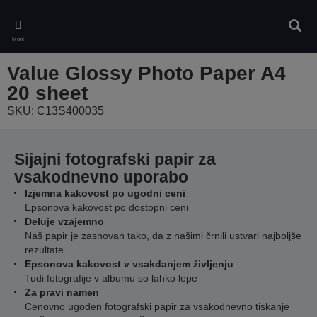
Skip
to
Iskan
main
Meni
content
Value Glossy Photo Paper A4
20 sheet
SKU: C13S400035
Sijajni fotografski papir za
vsakodnevno uporabo
Izjemna kakovost po ugodni ceni
Epsonova kakovost po dostopni ceni
Deluje vzajemno
Naš papir je zasnovan tako, da z našimi črnili ustvari najboljše
rezultate
Epsonova kakovost v vsakdanjem življenju
Tudi fotografije v albumu so lahko lepe
Za pravi namen
Cenovno ugoden fotografski papir za vsakodnevno tiskanje