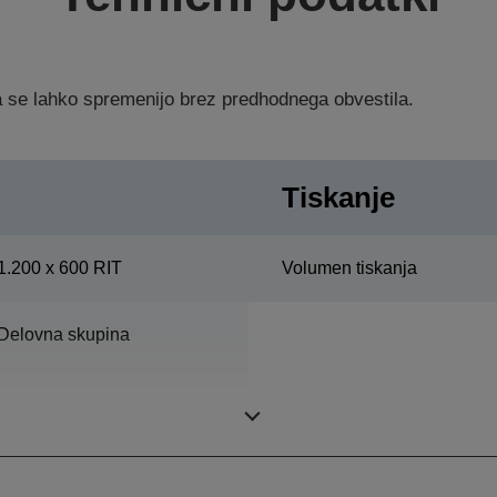
ka se lahko spremenijo brez predhodnega obvestila.
Tiskanje
1.200 x 600 RIT
Volumen tiskanja
Delovna skupina
Tiskanje, Optično branje,
Kopija