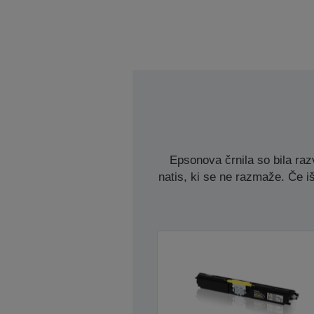
Epsonova črnila so bila razv
natis, ki se ne razmaže. Če iš