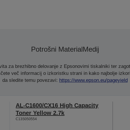
Potrošni Material
Medij
ita za brezhibno delovanje z Epsonovimi tiskalniki ter zagot
čete več informacij o izkoristku strani in kako najbolje izkori
da sledite temu povezavi:
https://www.epson.eu/pageyield
AL-C1600/CX16 High Capacity
Toner Yellow 2.7k
C13S050554