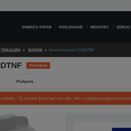
DOMAČA STRAN
POSLOVANJE
INDUSTRY
IZDELKI
 TISKALNIKI
BARVNI
Epson AcuLaser CX16DTNF
6DTNF
Prekinjeno
Podpora
 izdelek - Ta izdelek žal ni več na voljo. Več o nadaljnji podpori preberi
SKU: C11CB05011DT