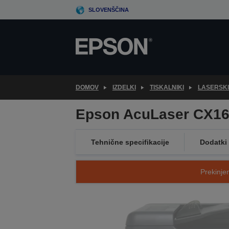
Skip
SLOVENŠČINA
to
main
content
DOMOV
IZDELKI
TISKALNIKI
LASERSKI
Epson AcuLaser CX1
Tehnične specifikacije
Dodatki
Prekinjen