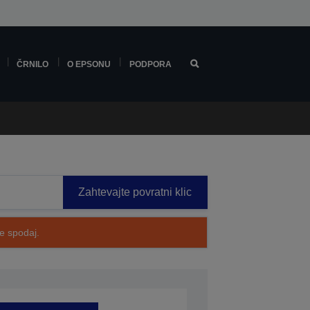
ČRNILO
O EPSONU
PODPORA
Zahtevajte povratni klic
te spodaj.