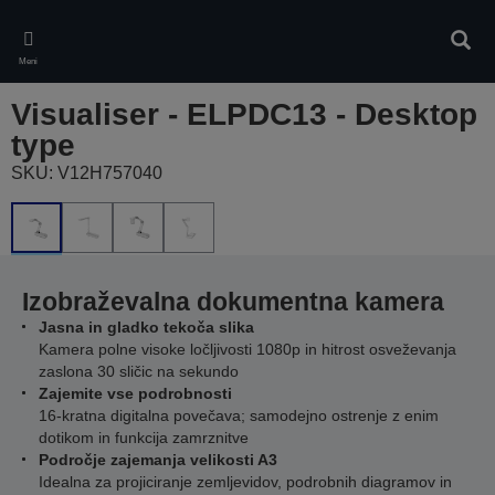
Skip
to
Iskan
main
Meni
content
Visualiser - ELPDC13 - Desktop
type
SKU: V12H757040
Izobraževalna dokumentna kamera
Jasna in gladko tekoča slika
Kamera polne visoke ločljivosti 1080p in hitrost osveževanja
zaslona 30 sličic na sekundo
Zajemite vse podrobnosti
16-kratna digitalna povečava; samodejno ostrenje z enim
dotikom in funkcija zamrznitve
Področje zajemanja velikosti A3
Idealna za projiciranje zemljevidov, podrobnih diagramov in