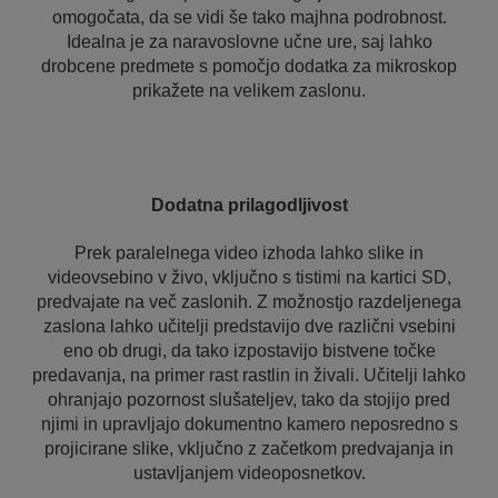
omogočata, da se vidi še tako majhna podrobnost.
Idealna je za naravoslovne učne ure, saj lahko
drobcene predmete s pomočjo dodatka za mikroskop
prikažete na velikem zaslonu.
Dodatna prilagodljivost
Prek paralelnega video izhoda lahko slike in
videovsebino v živo, vključno s tistimi na kartici SD,
predvajate na več zaslonih. Z možnostjo razdeljenega
zaslona lahko učitelji predstavijo dve različni vsebini
eno ob drugi, da tako izpostavijo bistvene točke
predavanja, na primer rast rastlin in živali. Učitelji lahko
ohranjajo pozornost slušateljev, tako da stojijo pred
njimi in upravljajo dokumentno kamero neposredno s
projicirane slike, vključno z začetkom predvajanja in
ustavljanjem videoposnetkov.