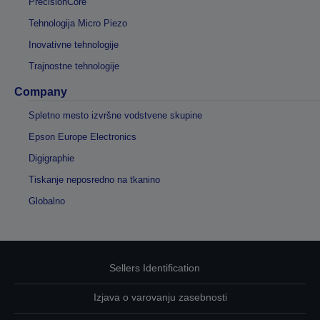
PrecisionCore
Tehnologija Micro Piezo
Inovativne tehnologije
Trajnostne tehnologije
Company
Spletno mesto izvršne vodstvene skupine
Epson Europe Electronics
Digigraphie
Tiskanje neposredno na tkanino
Globalno
Sellers Identification
Izjava o varovanju zasebnosti