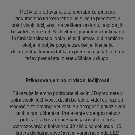
Poživite predavanja s to uporabniku prijazno
dokumentno kamero ter delite slike in predmete v
polni visoki ločljivosti na velikem zaslonu, tako da jih
bo videl cel razred. S številnimi pametnimi funkcijami
in funkcionalnostjo lahko učitelji ustvarijo dinamično
okolje in boljše pogoje za učenje. Ker je ta
dokumentna kamera lahka in prenosna, jo lahko brez
težav prenašate iz ene učilnice v drugo.
Prikazovanje v polni visoki ločljivosti
Prikazujte izjemno podrobne slike in 3D-predmete v
polni visoki ločljivosti, da jih bo lahko videl cel razred.
Področje zajemanja velikosti A3 omogoča prikaz dveh
celih strani učbenika. Pretakanje videoposnetkov
poteka gladko z impresivno jasnostjo in brez
razmazovanja s frekvenco 30 sličic na sekundo. 16-
kratna digitalna povečava in vgrajena dioda LED