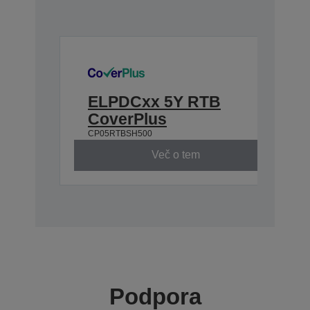
ELPDCxx 5Y RTB
CoverPlus
CP05RTBSH500
Več o tem
Podpora