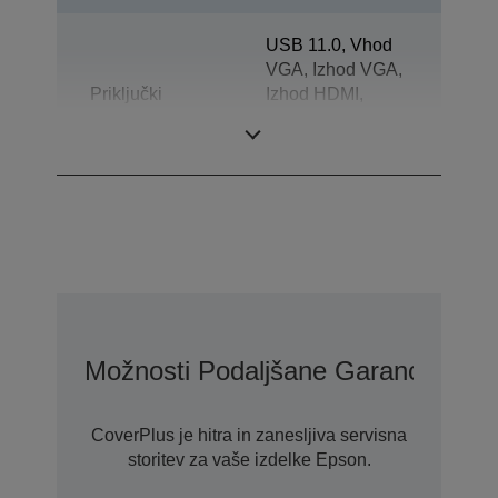
USB 11.0, Vhod
VGA, Izhod VGA,
Priključki
Izhod HDMI,
vgrajen mikrofon,
Kartica SD
Možnosti Podaljšane Garancije S St
CoverPlus je hitra in zanesljiva servisna
storitev za vaše izdelke Epson.