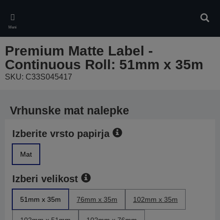
Skip
to
Iskan
main
Meni
content
Premium Matte Label -
Continuous Roll: 51mm x 35m
SKU: C33S045417
Vrhunske mat nalepke
Izberite vrsto papirja
Mat
Izberi velikost
51mm x 35m
76mm x 35m
102mm x 35m