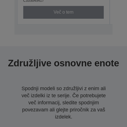
C33S045417
C33S0
Več o tem
Združljive osnovne enote
Spodnji modeli so združljivi z enim ali
več izdelki iz te serije. Če potrebujete
več informacij, sledite spodnjim
povezavam ali glejte priročnik za vaš
izdelek.