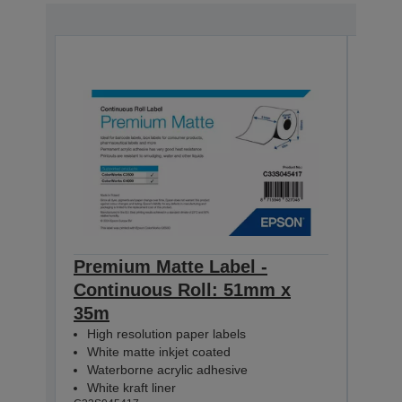
Premium Matte Label -
Pre
Continuous Roll: 51mm x
Con
35m
35m
High resolution paper labels
Hig
White matte inkjet coated
Whi
Waterborne acrylic adhesive
Wat
White kraft liner
Whit