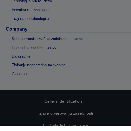
Tehnologija Micro Piezo
Inovativne tehnologije
Trajnostne tehnologije
Company
Spletno mesto izvršne vodstvene skupine
Epson Europe Electronics
Digigraphie
Tiskanje neposredno na tkanino
Globalno
Sellers Identification
Izjava o varovanju zasebnosti
EU Data Act Compliance