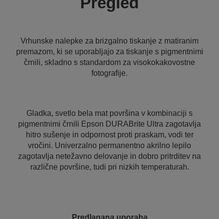
Pregled
Vrhunske nalepke za brizgalno tiskanje z matiranim
premazom, ki se uporabljajo za tiskanje s pigmentnimi
črnili, skladno s standardom za visokokakovostne
fotografije.
Gladka, svetlo bela mat površina v kombinaciji s
pigmentnimi črnili Epson DURABrite Ultra zagotavlja
hitro sušenje in odpornost proti praskam, vodi ter
vročini. Univerzalno permanentno akrilno lepilo
zagotavlja netežavno delovanje in dobro pritrditev na
različne površine, tudi pri nizkih temperaturah.
Predlagana uporaba