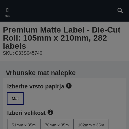
Skip
to
Iskan
main
Meni
content
Premium Matte Label - Die-Cut
Roll: 105mm x 210mm, 282
labels
SKU: C33S045740
Vrhunske mat nalepke
Izberite vrsto papirja
Mat
Izberi velikost
51mm x 35m
76mm x 35m
102mm x 35m