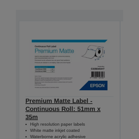
Premium Matte Label -
Pre
Continuous Roll: 51mm x
Con
35m
35m
High resolution paper labels
Hig
White matte inkjet coated
Whi
Waterborne acrylic adhesive
Wat