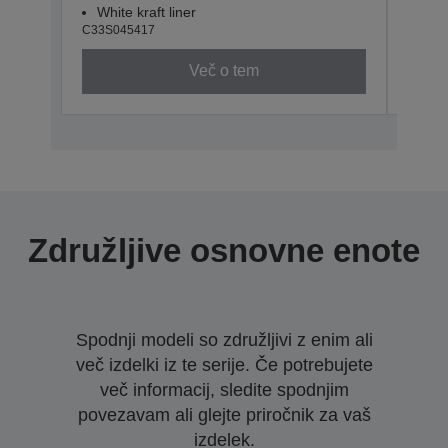
White kraft liner
Whit
C33S045417
C33S0
Več o tem
Združljive osnovne enote
Spodnji modeli so združljivi z enim ali
več izdelki iz te serije. Če potrebujete
več informacij, sledite spodnjim
povezavam ali glejte priročnik za vaš
izdelek.