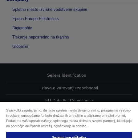
Spletno mesto izvršne vodstvene skupine
Epson Europe Electronics
Digigraphie
Tiskanje neposredno na tkanino
Globalno
Sellers Identification
Izjava o varovanju zasebnosti
EU Data Act Compliance
S piškotki zagotavljamo, da naše spletno mesto deluje pravilno, prilagajamo vsebino
Kontaktirajte nas glede svojih podatkov
in oglase, omogočamo funkcije družabnih omrežij in analiziramo omrežni promet.
Podatke o vaši uporabi našega spletnega mesta delimo s svojimi partnerji, ki delujejo
Informacije o piškotkih
na področjih družabnih omrežij, oglaševanja in analize.
Sprejmi vse piškotke