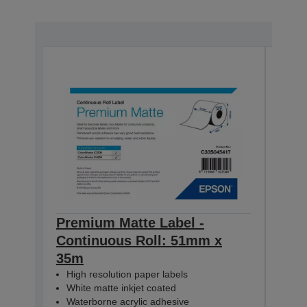
Premium Matte Label -
Pre
Continuous Roll: 51mm x
Con
35m
35m
High resolution paper labels
Hig
White matte inkjet coated
Whi
Waterborne acrylic adhesive
Wat