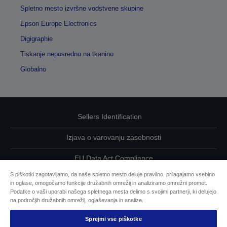
Spletno mesto izvršne vodstvene skupine
Epson Europe Electronics
Digigraphie
Tiskanje neposredno na tkanino
Globalno
Sellers Identification
Izjava o varovanju zasebnosti
EU Data Act Compliance
S piškotki zagotavljamo, da naše spletno mesto deluje pravilno, prilagajamo vsebino
Kontaktirajte nas glede svojih podatkov
in oglase, omogočamo funkcije družabnih omrežij in analiziramo omrežni promet.
Podatke o vaši uporabi našega spletnega mesta delimo s svojimi partnerji, ki delujejo
Informacije o piškotkih
na področjih družabnih omrežij, oglaševanja in analize.
Sprejmi vse piškotke
Epsonova zavezanost dostopnosti