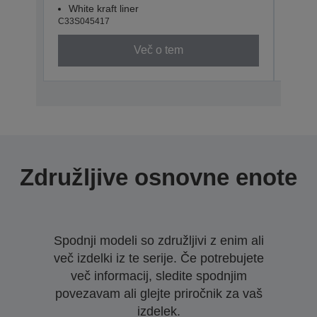
White kraft liner
Whit
C33S045417
C33S0
Več o tem
Združljive osnovne enote
Spodnji modeli so združljivi z enim ali
več izdelki iz te serije. Če potrebujete
več informacij, sledite spodnjim
povezavam ali glejte priročnik za vaš
izdelek.