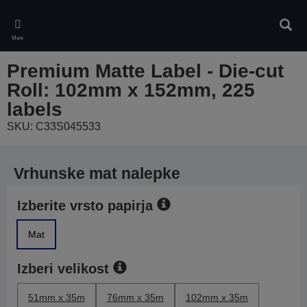
Skip
to
Iskan
main
Meni
content
Premium Matte Label - Die-cut
Roll: 102mm x 152mm, 225
labels
SKU: C33S045533
Vrhunske mat nalepke
Izberite vrsto papirja
Mat
Izberi velikost
51mm x 35m
76mm x 35m
102mm x 35m