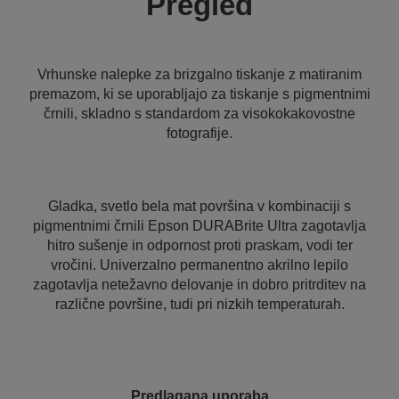
Pregled
Vrhunske nalepke za brizgalno tiskanje z matiranim
premazom, ki se uporabljajo za tiskanje s pigmentnimi
črnili, skladno s standardom za visokokakovostne
fotografije.
Gladka, svetlo bela mat površina v kombinaciji s
pigmentnimi črnili Epson DURABrite Ultra zagotavlja
hitro sušenje in odpornost proti praskam, vodi ter
vročini. Univerzalno permanentno akrilno lepilo
zagotavlja netežavno delovanje in dobro pritrditev na
različne površine, tudi pri nizkih temperaturah.
Predlagana uporaba