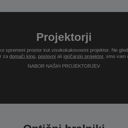
Projektorji
ko spremeni prostor kot visokokakovostni projektor. Ne glede
or za
domači kino
,
poslovni
ali
igričarski projektor
, smo vam n
NABOR NAŠIH PROJEKTORJEV