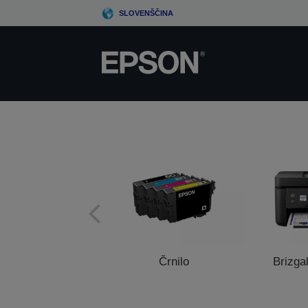
Skip
SLOVENŠČINA
to
main
content
Črnilo
Brizgal