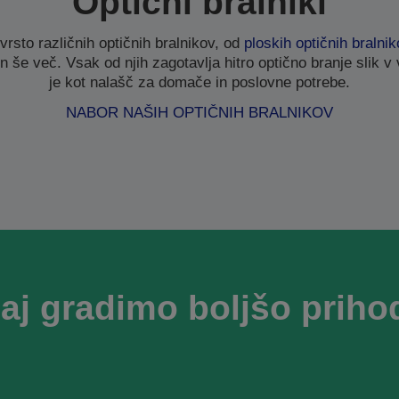
Optični bralniki
sto različnih optičnih bralnikov, od
ploskih optičnih bralni
n še več. Vsak od njih zagotavlja hitro optično branje slik v vi
je kot nalašč za domače in poslovne potrebe.
NABOR NAŠIH OPTIČNIH BRALNIKOV
aj gradimo boljšo priho