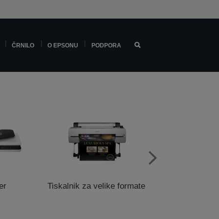
ČRNILO
O EPSONU
PODPORA
er
Tiskalnik za velike formate
Tiskalniki za pr
mesta