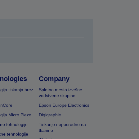
nologies
Company
gija tiskanja brez
Spletno mesto izvršne
vodstvene skupine
onCore
Epson Europe Electronics
gija Micro Piezo
Digigraphie
vne tehnologije
Tiskanje neposredno na
tkanino
tne tehnologije