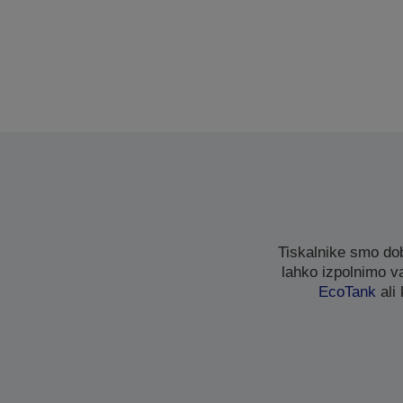
Tiskalnike smo dob
lahko izpolnimo va
EcoTank
ali