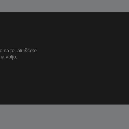
 na to, ali iščete
a voljo.