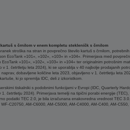
3 kartuš s črnilom v enem kompletu stekleničk s črnilom
nek stroška na stran in povprečno število kartuš s črnilom, potrebnih z
pson EcoTank »101«, »102«, »103« in »104«. Primerjava med povprečnim 
m EcoTank »101«, »102«, »103« in »104« ter originalnim potrošnim mater
 v 1. četrtletju leta 2024), ki se uporablja v 40 najbolje prodajanih potr
jih naprav, dobavljene količine leta 2023, objavljeno v 1. četrtletju leta 
rtuše, ki jo spremlja IDC, deli z izkoristkom.
serskimi tiskalniki s podobnimi funkcijami v Evropi (IDC, Quarterly Hard
 v 1. četrtletju 2024). Primerjava temelji na tipični porabi energije (TE
amo podatki TEC 2.0, je bila izračunana enakovredna vrednost TEC 3.0. Če
 Epson: WF-C20750, AM-C6000, AM-C5000, AM-C4000, AM-C400, AM-C