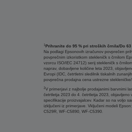
1
Prihranite do 95 % pri stroških črnila/Do 6
Na podlagi Epsonovih izračunov povprečen prihra
povprečnim izkoristkom stekleničk s črnilom E
vzorcu ISO/IEC 24712) serij stekleničk s črnilo
naprav, dobavljene količine leta 2023, objavljeno
Evropi (IDC, četrtletni sledilnik tiskalnih zunan
povprečna prodajna cena ustrezne stekleničke/ka
2
V primerjavi z najbolje prodajanimi barvnimi la
četrtletja 2023 do 4. četrtletja 2023, objavljeno
specifikacije proizvajalcev. Kadar so na voljo s
izključeni iz primerjave. Vključeni modeli
C529R, WF-C5890, WF-C5390.