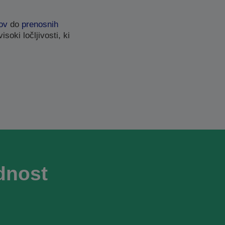
kov
do
prenosnih
soki ločljivosti, ki
dnost