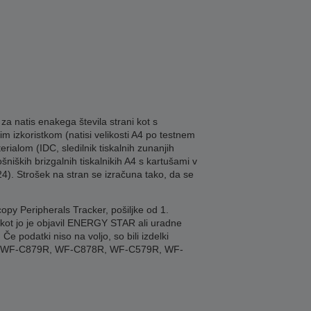
a natis enakega števila strani kot s
izkoristkom (natisi velikosti A4 po testnem
ialom (IDC, sledilnik tiskalnih zunanjih
ošniških brizgalnih tiskalnikih A4 s kartušami v
2024). Strošek na stran se izračuna tako, da se
copy Peripherals Tracker, pošiljke od 1.
C), kot jo je objavil ENERGY STAR ali uradne
 podatki niso na voljo, so bili izdelki
550, WF-C879R, WF-C878R, WF-C579R, WF-