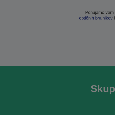
Ponujamo vam vr
optičnih bralnikov
i
Skup