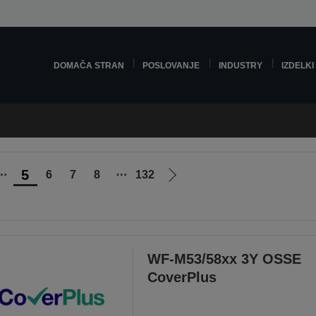
DOMAČA STRAN
POSLOVANJE
INDUSTRY
IZDELKI
5
⋯
6
7
8
⋯
132
Pojdi
na
naslednjo
stran
WF-M53/58xx 3Y OSSE
CoverPlus