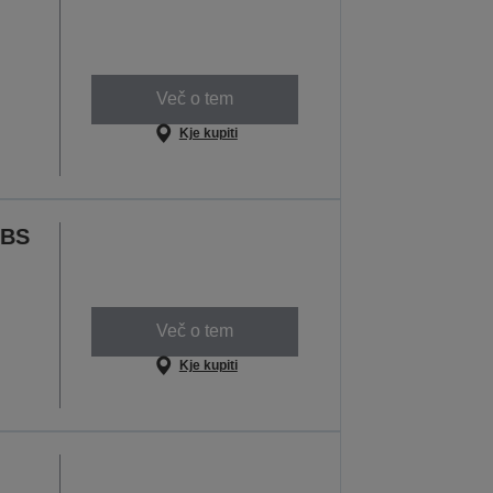
Več o tem
Kje kupiti
TBS
Več o tem
Kje kupiti