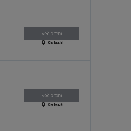
Več o tem
Kje kupiti
Več o tem
Kje kupiti