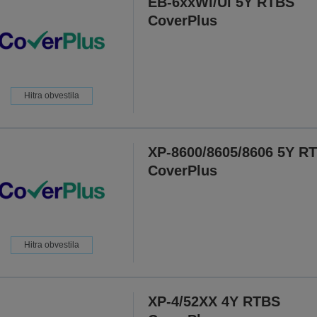
EB-6xxWi/Ui 5Y RTBS
CoverPlus
Hitra obvestila
XP-8600/8605/8606 5Y R
CoverPlus
Hitra obvestila
XP-4/52XX 4Y RTBS