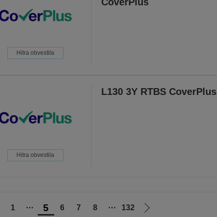
CoverPlus
Hitra obvestila
L130 3Y RTBS CoverPlus
Hitra obvestila
5
1
⋯
6
7
8
⋯
132
ojdi
Pojdi