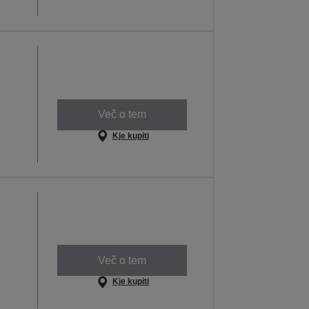
Več o tem
Kje kupiti
Več o tem
Kje kupiti