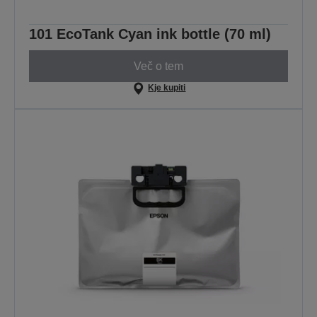
101 EcoTank Cyan ink bottle (70 ml)
Več o tem
Kje kupiti