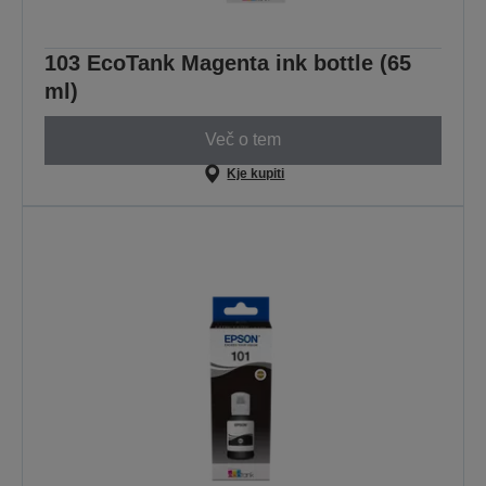
103 EcoTank Magenta ink bottle (65
ml)
Več o tem
Kje kupiti