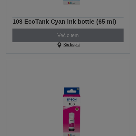
103 EcoTank Cyan ink bottle (65 ml)
Več o tem
Kje kupiti