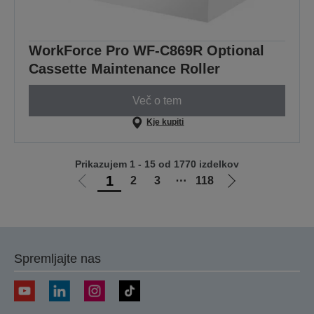
WorkForce Pro WF-C869R Optional
Cassette Maintenance Roller
Več o tem
Kje kupiti
Prikazujem 1 - 15 od 1770 izdelkov
1
2
3
⋯
118
Pojdi
Pojdi
na
na
prejšnjo
naslednjo
stran
stran
Spremljajte nas