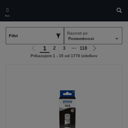
Skip
to
Iskan
main
Meni
content
Razvrsti po:
Filtri
1
2
3
⋯
118
Pojdi
Pojdi
Prikazujem 1 - 15 od 1770 izdelkov
na
na
prejšnjo
naslednjo
stran
stran