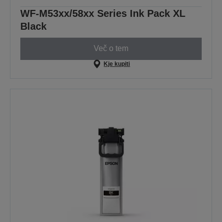
WF-M53xx/58xx Series Ink Pack XL
Black
Več o tem
Kje kupiti