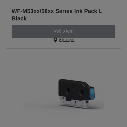
WF-M53xx/58xx Series Ink Pack L
Black
Več o tem
Kje kupiti