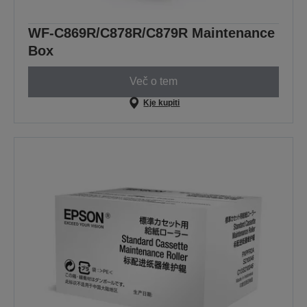
WF-C869R/C878R/C879R Maintenance
Box
Več o tem
Kje kupiti