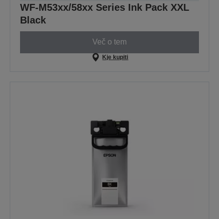
WF-M53xx/58xx Series Ink Pack XXL
Black
Več o tem
Kje kupiti