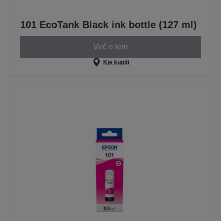
101 EcoTank Black ink bottle (127 ml)
Več o tem
Kje kupiti