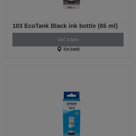
103 EcoTank Black ink bottle (65 ml)
Več o tem
Kje kupiti