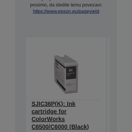
prosimo, da sledite temu povezavi:
https://www.epson.eu/pageyield
SJIC36P(K): Ink
SJIC36
cartridge for
cartrid
ColorWorks
Color
C6500/C6000 (Black)
C6500/