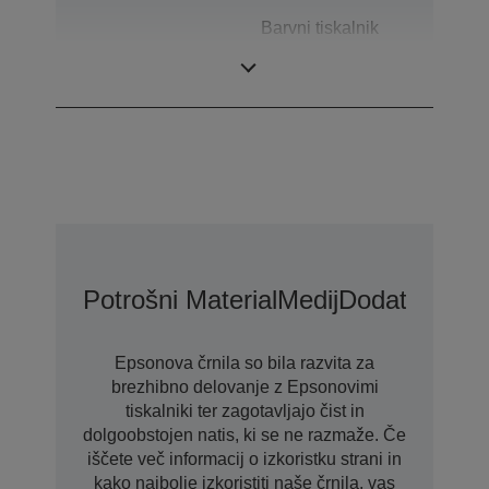
Barvni tiskalnik
Kategorija
za nalepke velikih
formatov
Potrošni Material
Medij
Dodatki
Možno
Epsonova črnila so bila razvita za
brezhibno delovanje z Epsonovimi
tiskalniki ter zagotavljajo čist in
dolgoobstojen natis, ki se ne razmaže. Če
iščete več informacij o izkoristku strani in
kako najbolje izkoristiti naše črnila, vas