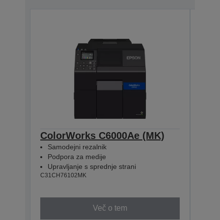
ColorWorks C6000Ae (MK)
Col
Samodejni rezalnik
Vgr
Podpora za medije
Pod
Upravljanje s sprednje strani
Upra
C31CH76102MK
C31CH
Več o tem