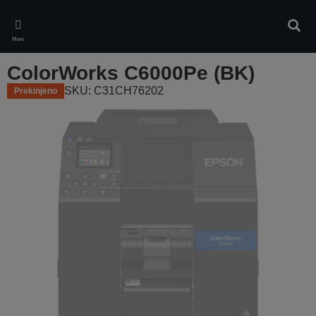
Skip
to
Iskan
main
Meni
content
ColorWorks C6000Pe (BK)
SKU: C31CH76202
Prekinjeno