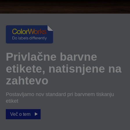
Privlačne barvne
etikete, natisnjene na
zahtevo
Postavljamo nov standard pri barvnem tiskanju
etiket
Več o tem