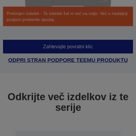
Prekinjen izdelek - Ta izdelek žal ni več na voljo. Več o nadaljnji
podpori preberite spodaj.
Zahtevajte povratni klic
ODPRI STRAN PODPORE TEEMU PRODUKTU
Odkrijte več izdelkov iz te
serije