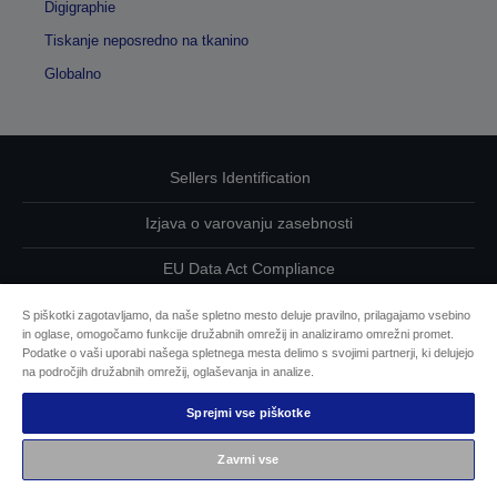
Digigraphie
Tiskanje neposredno na tkanino
Globalno
Sellers Identification
Izjava o varovanju zasebnosti
EU Data Act Compliance
Kontaktirajte nas glede svojih podatkov
S piškotki zagotavljamo, da naše spletno mesto deluje pravilno, prilagajamo vsebino
in oglase, omogočamo funkcije družabnih omrežij in analiziramo omrežni promet.
Podatke o vaši uporabi našega spletnega mesta delimo s svojimi partnerji, ki delujejo
Informacije o piškotkih
na področjih družabnih omrežij, oglaševanja in analize.
Epsonova zavezanost dostopnosti
Sprejmi vse piškotke
Zavrni vse
Avtorske pravice © 2026 Seiko Epson