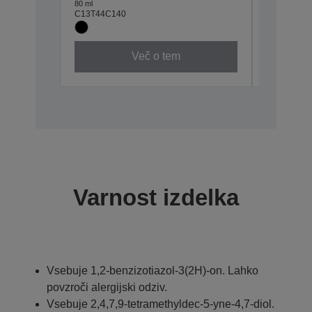
80 ml
80 ml
C13T44C140
C13T44C2
Več o tem
Varnost izdelka
Vsebuje 1,2-benzizotiazol-3(2H)-on. Lahko
povzroči alergijski odziv.
Vsebuje 2,4,7,9-tetramethyldec-5-yne-4,7-diol.